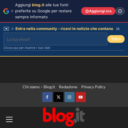
Aggiungi
blog.it
alle tue fonti
preferite su Google per restare
Aggiungi ora
sempre informato
✉️
Entra nella community - ricevi le notizie che contano
IA
Entra
Clicca qui per inserire i tuoi dati
Vai
Chi siamo – Blog.it
Redazione
Privacy Policy
al
contenuto
Facebook
Twitter
Instagram
YouTube