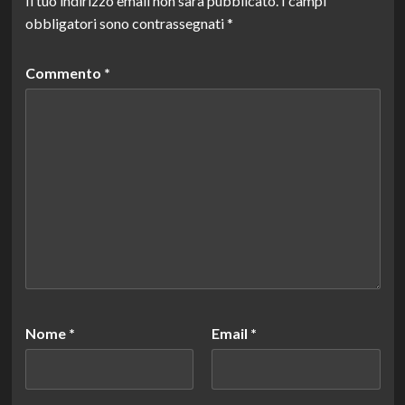
Il tuo indirizzo email non sarà pubblicato.
I campi
obbligatori sono contrassegnati
*
Commento
*
Nome
*
Email
*