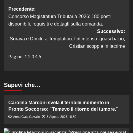
Navigazione
Precedente:
Concorso Magistratura Tributaria 2026: 180 posti
articolo
disponibili, requisiti e dettagli sulla domanda.
Successivo:
Soraya e Dimitri a Temptation: flirt intenso, quasi bacio;
Cristian scoppia in lacrime
Pagine:
1
2
3
4
5
Sapevi che…
Carolina Marconi svela il terribile momento in
Pronto Soccorso: “Temevo il ritorno del tumore.”
Anna Gaia Cavallo
8 Agosto 2026 : 8:50