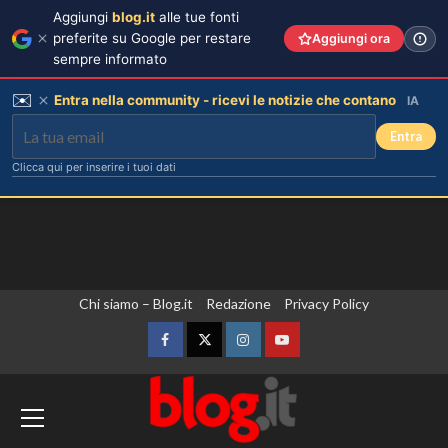
Aggiungi
blog.it
alle tue fonti
preferite su Google per restare
Aggiungi ora
sempre informato
✉️
Entra nella community - ricevi le notizie che contano
IA
Entra
Clicca qui per inserire i tuoi dati
Vai
Chi siamo – Blog.it
Redazione
Privacy Policy
al
contenuto
Facebook
Twitter
Instagram
YouTube