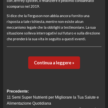
con Jeffrey Epstein, il finanziere e pedofilo condannato
scomparso nel 2019.
Si dice che la Ferguson non abbia ancora fornito una
risposta a tale richiesta, mentre non esiste alcun
meccanismo legale che la obblighi a testimoniare. La sua
situazione solleva interrogativi sul futuro e sulla direzione
che prenderà la sua vita in seguito a questi eventi.
Continua a leggere »
Navigazione
Precedente:
11 Semi Super Nutrienti per Migliorare la Tua Salute e
articolo
Alimentazione Quotidiana