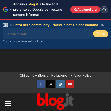
Aggiungi
blog.it
alle tue fonti
preferite su Google per restare
Aggiungi ora
sempre informato
✉️
Entra nella community - ricevi le notizie che contano
IA
Entra
Clicca qui per inserire i tuoi dati
Vai
Chi siamo – Blog.it
Redazione
Privacy Policy
al
contenuto
Facebook
Twitter
Instagram
YouTube