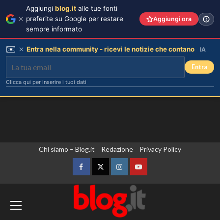
Aggiungi
blog.it
alle tue fonti
preferite su Google per restare
Aggiungi ora
sempre informato
✉️
Entra nella community - ricevi le notizie che contano
IA
Entra
Clicca qui per inserire i tuoi dati
Vai
Chi siamo – Blog.it
Redazione
Privacy Policy
al
contenuto
Facebook
Twitter
Instagram
YouTube