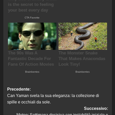
Navigazione
Precedente:
Can Yaman svela la sua eleganza: la collezione di
articolo
spille e occhiali da sole.
Successivo:
Meteo: Settimana decisiva con instabilità iniziale e