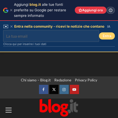
Aggiungi
blog.it
alle tue fonti
preferite su Google per restare
Aggiungi ora
sempre informato
✉️
Entra nella community - ricevi le notizie che contano
IA
Entra
Clicca qui per inserire i tuoi dati
Vai
Chi siamo – Blog.it
Redazione
Privacy Policy
al
contenuto
Facebook
Twitter
Instagram
YouTube