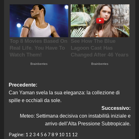
Navigazione
Precedente:
Can Yaman svela la sua eleganza: la collezione di
articolo
spille e occhiali da sole.
Successivo:
Meteo: Settimana decisiva con instabilità iniziale e
arrivo dell’Alta Pressione Subtropicale.
Pagine:
1
2
3
4
5
6
7
8
9
10
11
12