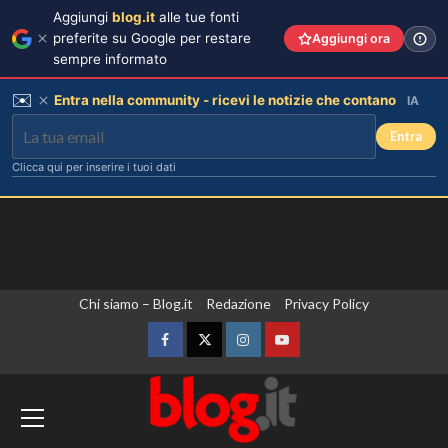
Aggiungi
blog.it
alle tue fonti
preferite su Google per restare
Aggiungi ora
sempre informato
✉️
Entra nella community - ricevi le notizie che contano
IA
Entra
Clicca qui per inserire i tuoi dati
Vai
Chi siamo – Blog.it
Redazione
Privacy Policy
al
contenuto
Facebook
Twitter
Instagram
YouTube