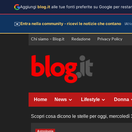
Aggiungi
blog.it
alle tue fonti preferite su Google per rest
✉️
Entra nella community - ricevi le notizie che contano
IA
N
Vai
Chi siamo – Blog.it
Redazione
Privacy Policy
al
contenuto
Home
News
Lifestyle
Donna
Scopri cosa dicono le stelle per oggi, mercoledì
Astrologia