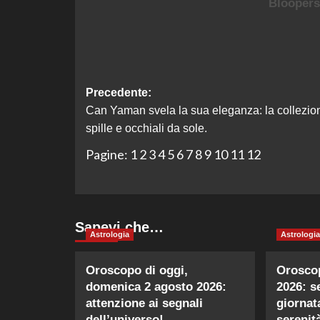
Navigazione
Precedente:
Can Yaman svela la sua eleganza: la collezio
articolo
spille e occhiali da sole.
Pagine:
1
2
3
4
5
6
7
8
9
10
11
12
Sapevi che…
Astrologia
Astrologia
Oroscopo di oggi,
Oroscop
domenica 2 agosto 2026:
2026: s
attenzione ai segnali
giornat
dell’universo!
serenit