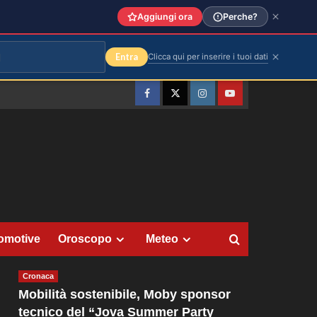
Aggiungi ora
Perche?
Entra
Clicca qui per inserire i tuoi dati
Facebook
Twitter
Instagram
YouTube
omotive
Oroscopo
Meteo
Cronaca
Mobilità sostenibile, Moby sponsor
tecnico del “Jova Summer Party