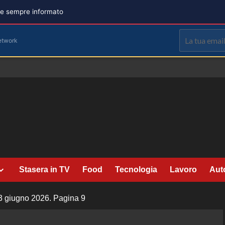
are sempre informato
etwork
Stasera in TV
Food
Tecnologia
Lavoro
Aut
 3 giugno 2026.
Pagina 9