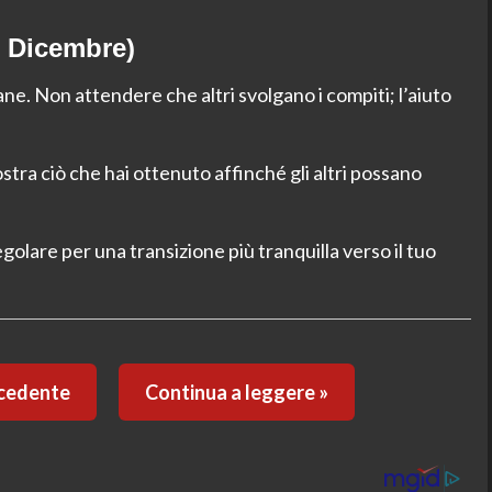
0 Dicembre)
ne. Non attendere che altri svolgano i compiti; l’aiuto
stra ciò che hai ottenuto affinché gli altri possano
egolare per una transizione più tranquilla verso il tuo
ecedente
Continua a leggere »