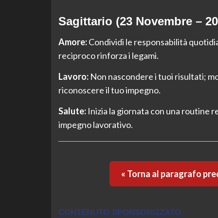
Sagittario (23 Novembre – 2
Amore:
Condividi le responsabilità quotidia
reciproco rinforza i legami.
Lavoro:
Non nascondere i tuoi risultati; mo
riconoscere il tuo impegno.
Salute:
Inizia la giornata con una routine r
impegno lavorativo.
« Torna al paragrafo pr