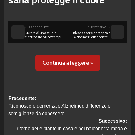
sana protegge il cuore
← PRECEDENTE
SUCCESSIVO →
Durata di uno studio
Riconoscere demenza e
elettrofisiologico: tempi e
Alzheimer: differenze e
cosa aspettarsi da
somiglianze da
quest’esame
conoscere
Continua a leggere »
Navigazione
Precedente:
Riconoscere demenza e Alzheimer: differenze e
articolo
somiglianze da conoscere
Successivo:
Il ritorno delle piante in casa e nei balconi: tra moda e