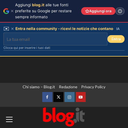
Aggiungi
blog.it
alle tue fonti
preferite su Google per restare
Aggiungi ora
sempre informato
✉️
Entra nella community - ricevi le notizie che contano
IA
Entra
Clicca qui per inserire i tuoi dati
Vai
Chi siamo – Blog.it
Redazione
Privacy Policy
al
contenuto
Facebook
Twitter
Instagram
YouTube