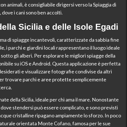
n animali, è consigliabile dirigersi verso la Spiaggia di
, dove i cani sono ben accolti.
lla Sicilia e delle Isole Egadi
ama di spiagge incantevoli, caratterizzate da sabbia fine
e, i parchi e giardini locali rappresentano il luogo ideale
sotto gli alberi. Per esplorare le migliori spiagge della
onibile su iOS e Android. Questa applicazione è perfetta
desiderati e visualizzare fotografie condivise da altri
per trovare parchi e aree protette semplicemente
cerca.
ate della Sicilia, ideale per chi ama il mare. Nonostante
o dove stendersi può essere complicato, e sono previsti
acque cristalline ripagano ampiamente lo sforzo. In poco
naturale orientata Monte Cofano, famosa per le sue