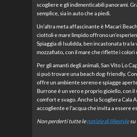
scogliere e gli indimenticabili panorami. Gr
semplice, sia in auto che a piedi.
Un’altra meta affascinante è Macari Beach
ciottoli e mare limpido offrono un’esperienz
Spiaggia di Isulidda, ben incastonata tra l
mozzafiato, con il mare che riflette i color
Per gli amanti degli animali, San Vito Lo C
si può trovare una beach dog-friendly. Co
offre un ambiente sereno e spiagge aperte a
Burrone è un vero e proprio gioiello, con i
comfort e svago. Anche la Scogliera Cala A
accogliente e l’acqua che invita a essere e
Non perderti tutte le
notizie di lifestyle
su 