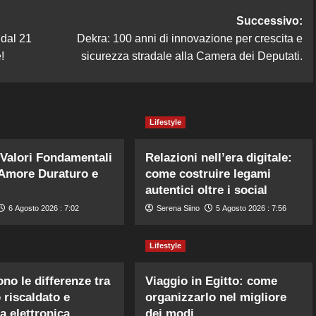
Successivo:
 dal 21
Dekra: 100 anni di innovazione per crescita e
!
sicurezza stradale alla Camera dei Deputati.
Lifestyle
Valori Fondamentali
Relazioni nell’era digitale:
Amore Duraturo e
come costruire legami
autentici oltre i social
6 Agosto 2026 : 7:02
Serena Siino
5 Agosto 2026 : 7:56
Lifestyle
ono le differenze tra
Viaggio in Egitto: come
 riscaldato e
organizzarlo nel migliore
a elettronica
dei modi