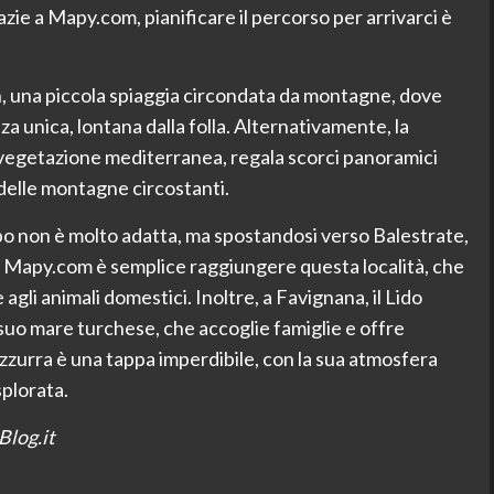
azie a Mapy.com, pianificare il percorso per arrivarci è
, una piccola spiaggia circondata da montagne, dove
a unica, lontana dalla folla. Alternativamente, la
a vegetazione mediterranea, regala scorci panoramici
i delle montagne circostanti.
apo non è molto adatta, ma spostandosi verso Balestrate,
n Mapy.com è semplice raggiungere questa località, che
gli animali domestici. Inoltre, a Favignana, il Lido
l suo mare turchese, che accoglie famiglie e offre
zzurra è una tappa imperdibile, con la sua atmosfera
splorata.
Blog.it