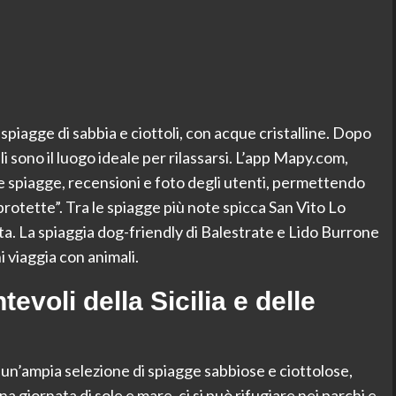
 spiagge di sabbia e ciottoli, con acque cristalline. Dopo
ali sono il luogo ideale per rilassarsi. L’app Mapy.com,
re spiagge, recensioni e foto degli utenti, permettendo
rotette”. Tra le spiagge più note spicca San Vito Lo
ta. La spiaggia dog-friendly di Balestrate e Lido Burrone
 viaggia con animali.
evoli della Sicilia e delle
o un’ampia selezione di spiagge sabbiose e ciottolose,
a giornata di sole e mare, ci si può rifugiare nei parchi e