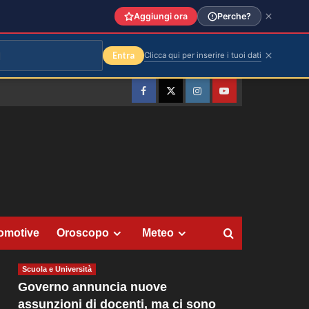
Aggiungi ora
Perche?
Entra
Clicca qui per inserire i tuoi dati
Facebook
Twitter
Instagram
YouTube
omotive
Oroscopo
Meteo
Scuola e Università
Governo annuncia nuove
assunzioni di docenti, ma ci sono