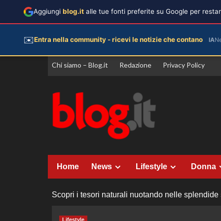
Aggiungi
blog.it
alle tue fonti preferite su Google per rest
✉️
Entra nella community - ricevi le notizie che contano
IA
N
Vai
Chi siamo – Blog.it
Redazione
Privacy Policy
al
contenuto
Home
News
Lifestyle
Donna
Scopri i tesori naturali nuotando nelle splendide 
Lifestyle