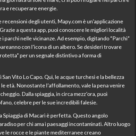
ombra e recuperare energie.
le recensioni degli utenti, Mapy.com è un’applicazione
 Grazie a questa app, puoi conoscere le migliori località
e i parchi nelle vicinanze. Ad esempio, digitando “Parchi”
pareanno con l’icona di un albero. Se desideri trovare
otetta” per un segnale distintivo a forma di
i San Vito Lo Capo. Qui, le acque turchesi e la bellezza
 le età. Nonostante l’affollamento, vale la pena venire
cheggio. Dalla spiaggia, in circa mezz’ora, puoi
o, celebre per le sue incredibili falesie.
la Spiaggia di Macari è perfetta. Questo angolo
aradiso per chi ama i paesaggi incontaminati. Altro luogo
ove le rocce e le piante mediterranee creano