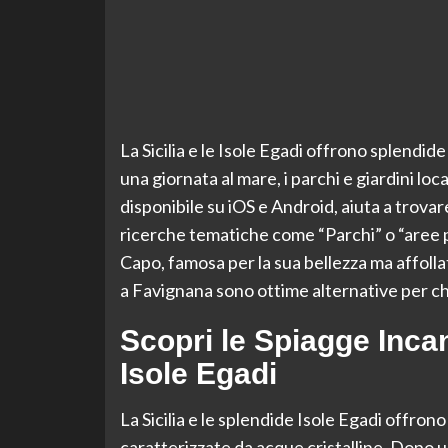
La Sicilia e le Isole Egadi offrono splendide
una giornata al mare, i parchi e giardini loc
disponibile su iOS e Android, aiuta a trova
ricerche tematiche come “Parchi” o “aree p
Capo, famosa per la sua bellezza ma affolla
a Favignana sono ottime alternative per chi
Scopri le Spiagge Incant
Isole Egadi
La Sicilia e le splendide Isole Egadi offron
caratterizzate da acque cristalline. Dopo un