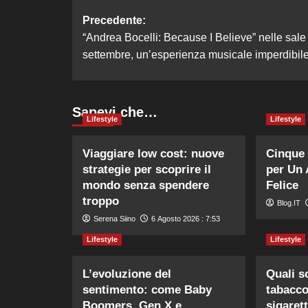
Navigazione
Precedente:
“Andrea Bocelli: Because I Believe” nelle sale
articolo
settembre, un’esperienza musicale imperdibile
Sapevi che…
Lifestyle
Lifestyle
Viaggiare low cost: nuove
Cinque 
strategie per scoprire il
per Un 
mondo senza spendere
Felice
troppo
Blog.IT
Serena Siino
6 Agosto 2026 : 7:53
Lifestyle
Lifestyle
L’evoluzione del
Quali s
sentimento: come Baby
tabacco
Boomers, Gen X e
sigarett