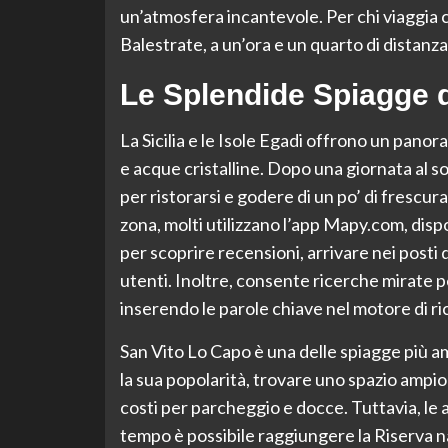
un’atmosfera incantevole. Per chi viaggia co
Balestrate, a un’ora e un quarto di distanza
Le Splendide Spiagge de
La Sicilia e le Isole Egadi offrono un panor
e acque cristalline. Dopo una giornata al sol
per ristorarsi e godere di un po’ di frescura 
zona, molti utilizzano l’app Mapy.com, disp
per scoprire recensioni, arrivare nei posti 
utenti. Inoltre, consente ricerche mirate 
inserendo le parole chiave nel motore di ri
San Vito Lo Capo è una delle spiagge più am
la sua popolarità, trovare uno spazio ampi
costi per parcheggio e docce. Tuttavia, le 
tempo è possibile raggiungere la Riserva 