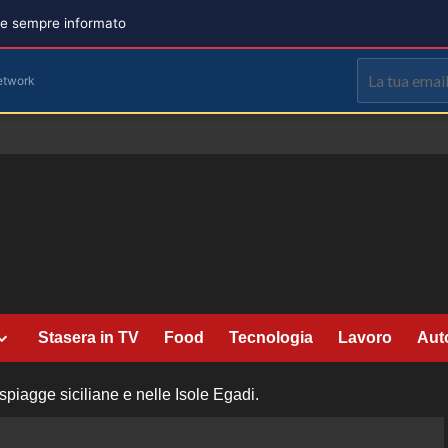
are sempre informato
etwork
Stasera in TV
Food
Tecnologia
Lavoro
Aut
spiagge siciliane e nelle Isole Egadi.