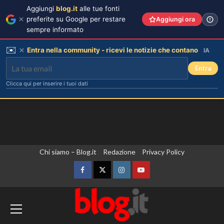
Aggiungi
blog.it
alle tue fonti
preferite su Google per restare
Aggiungi ora
sempre informato
✉️
Entra nella community - ricevi le notizie che contano
IA
Entra
Clicca qui per inserire i tuoi dati
Vai
Chi siamo – Blog.it
Redazione
Privacy Policy
al
contenuto
Facebook
Twitter
Instagram
YouTube