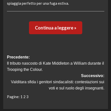
spiaggia perfetto per una fuga estiva.
Continua a leggere »
Navigazione
Precedente:
Il tributo nascosto di Kate Middleton a William durante il
articolo
Trooping the Colour.
Successivo:
Valditara sfida i genitori sindacalisti: contestazioni sui
voti e sul ruolo degli insegnanti.
Pagine:
1
2
3