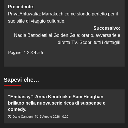
Navigazione
Precedente:
Priya Ahluwalia: Marrakech come sfondo perfetto per il
articolo
suo stile di viaggio culturale.
Successivo:
Nadia Battocletti al Golden Gala: orario, avversarie e
diretta TV. Scopri tutti i dettagli!
Pagine:
1
2
3
4
5
6
Sapevi che…
“Embassy”: Anna Kendrick e Sam Heughan
brillano nella nuova serie ricca di suspense e
comedy.
Dario Cangemi
7 Agosto 2026 : 0:20