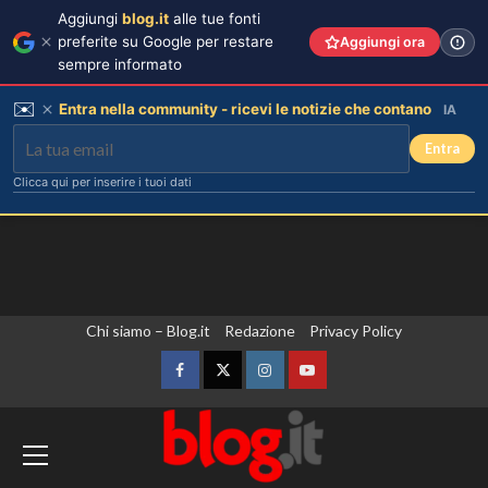
Aggiungi
blog.it
alle tue fonti
preferite su Google per restare
Aggiungi ora
sempre informato
✉️
Entra nella community - ricevi le notizie che contano
IA
Entra
Clicca qui per inserire i tuoi dati
Vai
Chi siamo – Blog.it
Redazione
Privacy Policy
al
contenuto
Facebook
Twitter
Instagram
YouTube