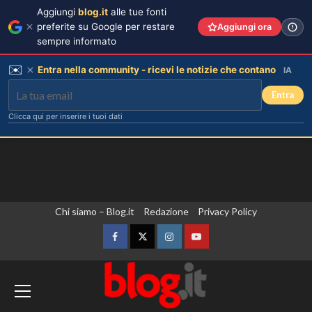
Aggiungi
blog.it
alle tue fonti
preferite su Google per restare
Aggiungi ora
sempre informato
✉️
Entra nella community - ricevi le notizie che contano
IA
Entra
Clicca qui per inserire i tuoi dati
Vai
Chi siamo – Blog.it
Redazione
Privacy Policy
al
contenuto
Facebook
Twitter
Instagram
YouTube