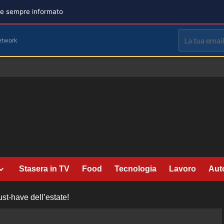
are sempre informato
etwork
Stasera in TV
Food
Tecnologia
Lavoro
Aut
ust-have dell’estate!