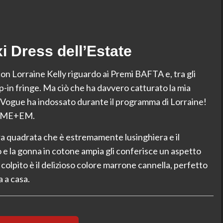
i Dress dell’Estate
n Lorraine Kelly riguardo ai Premi BAFTA e, tra gli
ip-in fringe. Ma ciò che ha davvero catturato la mia
he Vogue ha indossato durante il programma di Lorraine!
di ME+EM.
ra quadrata che è estremamente lusinghiera e il
to e la gonna in cotone ampia gli conferisce un aspetto
colpito è il delizioso colore marrone cannella, perfetto
a a casa.