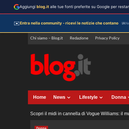
Aggiungi
blog.it
alle tue fonti preferite su Google per rest
✉️
Entra nella community - ricevi le notizie che contano
IA
N
Vai
Chi siamo – Blog.it
Redazione
Privacy Policy
al
contenuto
Home
News
Lifestyle
Donna
Scopri il midi in cannella di Vogue Williams: il m
Donna