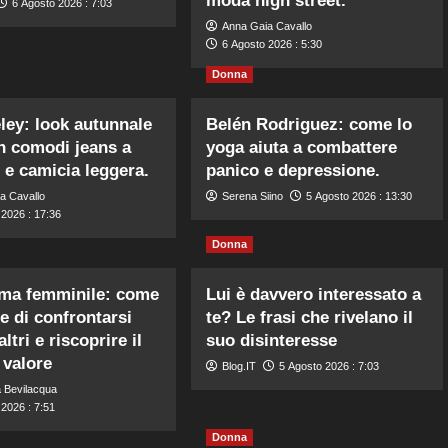
moda high street.
6 Agosto 2026 : 7:03
Anna Gaia Cavallo
6 Agosto 2026 : 5:30
Donna
ley: look autunnale
Belén Rodriguez: come lo
n comodi jeans a
yoga aiuta a combattere
 e camicia leggera.
panico e depressione.
a Cavallo
Serena Siino
5 Agosto 2026 : 13:30
 2026 : 17:36
Donna
ima femminile: come
Lui è davvero interessato a
e di confrontarsi
te? Le frasi che rivelano il
altri e riscoprire il
suo disinteresse
 valore
Blog.IT
5 Agosto 2026 : 7:03
 Bevilacqua
2026 : 7:51
Donna