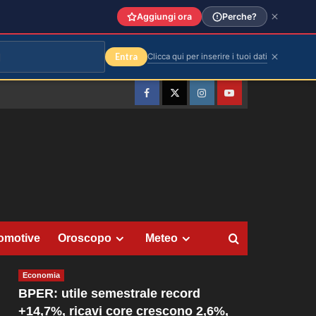
Aggiungi ora
Perche?
Entra
Clicca qui per inserire i tuoi dati
Facebook
Twitter
Instagram
YouTube
omotive
Oroscopo
Meteo
Economia
BPER: utile semestrale record
+14,7%, ricavi core crescono 2,6%,