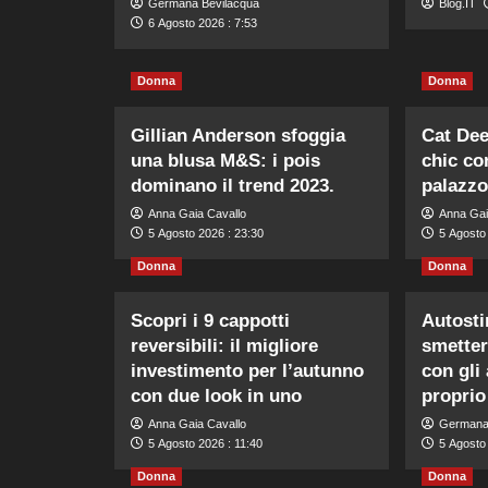
Germana Bevilacqua
Blog.IT
6 Agosto 2026 : 7:53
Donna
Donna
Gillian Anderson sfoggia
Cat Dee
una blusa M&S: i pois
chic co
dominano il trend 2023.
palazzo
Anna Gaia Cavallo
Anna Gai
5 Agosto 2026 : 23:30
5 Agosto
Donna
Donna
Scopri i 9 cappotti
Autost
reversibili: il migliore
smetter
investimento per l’autunno
con gli 
con due look in uno
proprio
Anna Gaia Cavallo
Germana
5 Agosto 2026 : 11:40
5 Agosto 
Donna
Donna