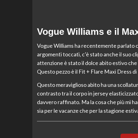
Vogue Williams e il Max
Vogue Williams ha recentemente parlato co
argomenti toccati, c’è stato anche il suo cl
attenzione è stato il dolce abito estivo c
Questo pezzo è il Fit + Flare Maxi Dress 
Questo meraviglioso abito ha una scollatu
contrasto tra il corpo in jersey elasticizza
davvero raffinato. Ma la cosa che più mi ha 
sia per le vacanze che per la stagione estiv