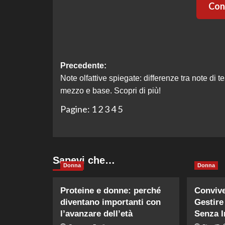
Cont
Navigazione
Precedente:
Note olfattive spiegate: differenze tra note di te
articolo
mezzo e base. Scopri di più!
Pagine:
1
2
3
4
5
Sapevi che…
Donna
Donna
Proteine e donne: perché
Conviv
diventano importanti con
Gestir
l’avanzare dell’età
Senza I