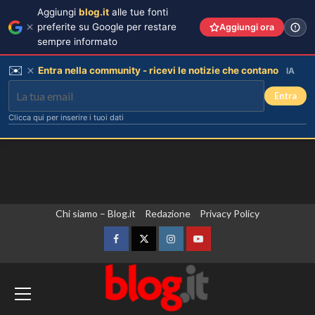
Aggiungi
blog.it
alle tue fonti
preferite su Google per restare
Aggiungi ora
sempre informato
✉️
Entra nella community - ricevi le notizie che contano
IA
Entra
Clicca qui per inserire i tuoi dati
Vai
Chi siamo – Blog.it
Redazione
Privacy Policy
al
contenuto
Facebook
Twitter
Instagram
YouTube