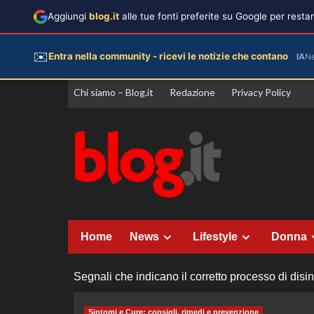
Aggiungi
blog.it
alle tue fonti preferite su Google per rest
✉️
Entra nella community - ricevi le notizie che contano
IA
N
Vai
Chi siamo – Blog.it
Redazione
Privacy Policy
al
contenuto
Home
News
Lifestyle
Donna
Segnali che indicano il corretto processo di disi
Sintomi e Cure: consigli, rimedi e prevenzione