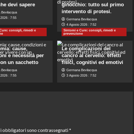
che devi sapere
ginocchio: tutto sul primo
intervento di protesi.
 Bevilacqua
2026 : 7:55
Germana Bevilacqua
4 Agosto 2026 : 7:52
Cure: consigli, rimedi e
Sintomi e Cure: consigli, rimedi e
ne
prevenzione
mia: cause,
Le complicazioni del
oni e necessità per
cancro al cervello: effetti
con un sacchetto
fisici, cognitivi ed emotivi
 Bevilacqua
Germana Bevilacqua
2026 : 7:55
3 Agosto 2026 : 7:52
i obbligatori sono contrassegnati
*