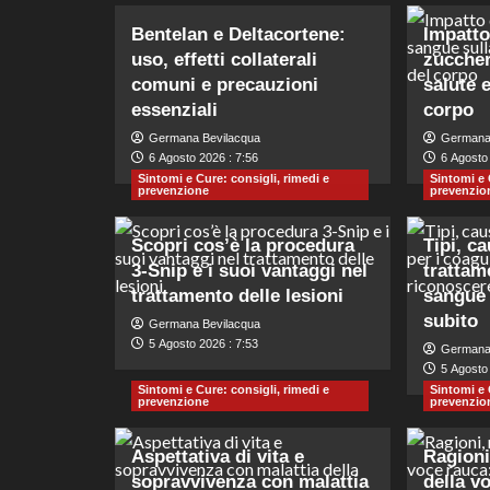
Bentelan e Deltacortene:
Impatto 
uso, effetti collaterali
zuccher
comuni e precauzioni
salute 
essenziali
corpo
Germana Bevilacqua
Germana
6 Agosto 2026 : 7:56
6 Agosto 
Sintomi e Cure: consigli, rimedi e
Sintomi e 
prevenzione
prevenzio
Scopri cos’è la procedura
Tipi, c
3-Snip e i suoi vantaggi nel
trattame
trattamento delle lesioni
sangue 
subito
Germana Bevilacqua
5 Agosto 2026 : 7:53
Germana
5 Agosto 
Sintomi e Cure: consigli, rimedi e
Sintomi e 
prevenzione
prevenzio
Aspettativa di vita e
Ragioni
sopravvivenza con malattia
della v