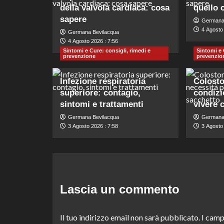
della valvola cardiaca: cosa
quello 
sapere
Germana
4 Agosto 
Germana Bevilacqua
4 Agosto 2026 : 7:56
Sintomi e Cure: consigli, rimedi e
Sintomi e 
prevenzione
prevenzio
Infezione respiratoria
Colosto
superiore: contagio,
condizi
sintomi e trattamenti
vivere 
Germana Bevilacqua
Germana
3 Agosto 2026 : 7:58
3 Agosto 
Lascia un commento
Il tuo indirizzo email non sarà pubblicato.
I camp