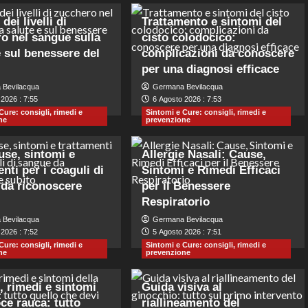
dei livelli di
Trattamento e sintomi del
o nel sangue sulla
cisto colodocico:
e sul benessere del
complicazioni da conoscere
per una diagnosi efficace
 Bevilacqua
Germana Bevilacqua
2026 : 7:55
6 Agosto 2026 : 7:53
Cure: consigli, rimedi e
Sintomi e Cure: consigli, rimedi e
ne
prevenzione
ause, sintomi e
Allergie Nasali: Cause,
nti per i coaguli di
Sintomi e Rimedi Efficaci
da riconoscere
per il Benessere
Respiratorio
 Bevilacqua
Germana Bevilacqua
2026 : 7:52
5 Agosto 2026 : 7:51
Cure: consigli, rimedi e
Sintomi e Cure: consigli, rimedi e
ne
prevenzione
, rimedi e sintomi
Guida visiva al
oce rauca: tutto
riallineamento del