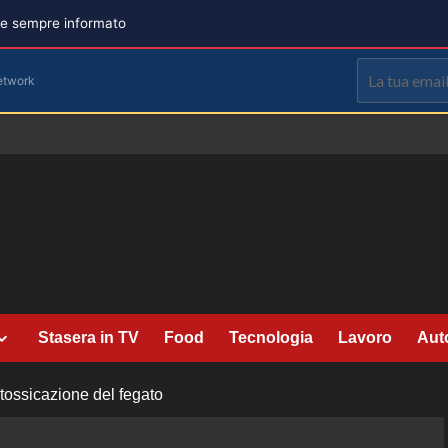
are sempre informato
etwork
Stasera in TV
Food
Tecnologia
Lavoro
Aut
ntossicazione del fegato