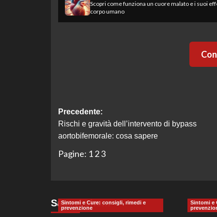
Scopri come funziona un cuore malato e i suoi effe
corpo umano
Cont
Navigazione
Precedente:
Rischi e gravità dell’intervento di bypass
articolo
aortobifemorale: cosa sapere
Pagine:
1
2
3
Sapevi che…
Sintomi e Cure: consigli, rimedi e
Sintomi e 
prevenzione
prevenzio