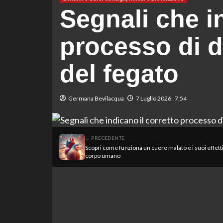
Segnali che in
processo di d
del fegato
Germana Bevilacqua
7 Luglio 2026 : 7:54
← PRECEDENTE
Scopri come funziona un cuore malato e i suoi effetti
corpo umano