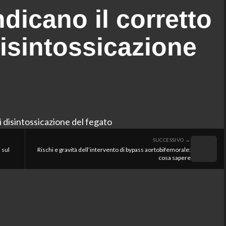
dicano il corretto
isintossicazione
SUCCESSIVO →
 sul
Rischi e gravità dell’intervento di bypass aortobifemorale:
cosa sapere