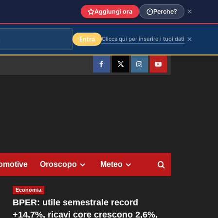
Aggiungi ora
Perche?
Entra
Clicca qui per inserire i tuoi dati
Facebook
Twitter
Instagram
YouTube
omotive
Oroscopo
Meteo
Economia
BPER: utile semestrale record
+14,7%, ricavi core crescono 2,6%,