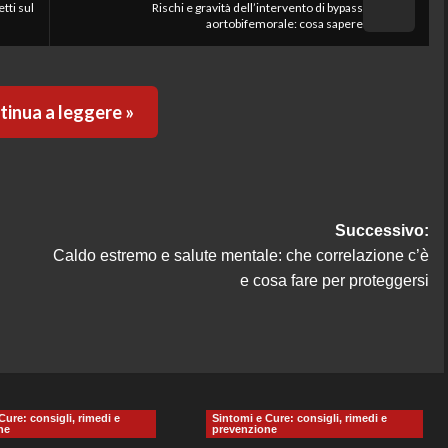
tti sul
Rischi e gravità dell’intervento di bypass
aortobifemorale: cosa sapere
inua a leggere »
Successivo:
Caldo estremo e salute mentale: che correlazione c’è
e cosa fare per proteggersi
Cure: consigli, rimedi e
Sintomi e Cure: consigli, rimedi e
ne
prevenzione