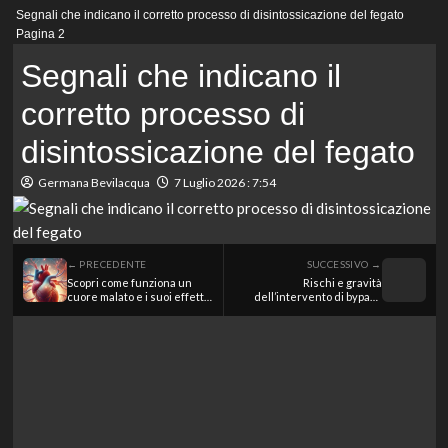
Menu
Segnali che indicano il corretto processo di disintossicazione del fegato
principale
Pagina 2
Segnali che indicano il
corretto processo di
disintossicazione del fegato
Germana Bevilacqua
7 Luglio 2026 : 7:54
← PRECEDENTE
SUCCESSIVO →
Scopri come funziona un
Rischi e gravità
cuore malato e i suoi effetti
dell’intervento di bypass
sul corpo umano
aortobifemorale: cosa
sapere