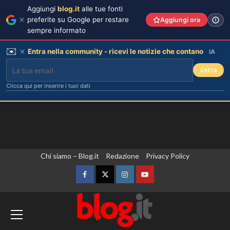
Aggiungi
blog.it
alle tue fonti
preferite su Google per restare
Aggiungi ora
sempre informato
✉️
Entra nella community - ricevi le notizie che contano
IA
Entra
Clicca qui per inserire i tuoi dati
Vai
Chi siamo – Blog.it
Redazione
Privacy Policy
al
contenuto
Facebook
Twitter
Instagram
YouTube