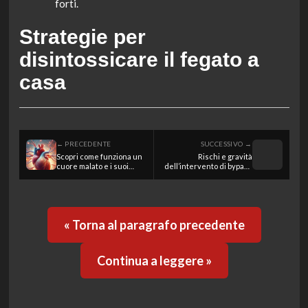
forti.
Strategie per
disintossicare il fegato a
casa
← PRECEDENTE
SUCCESSIVO →
Scopri come funziona un
Rischi e gravità
cuore malato e i suoi
dell’intervento di bypass
effetti sul corpo umano
aortobifemorale: cosa
sapere
« Torna al paragrafo precedente
Continua a leggere »