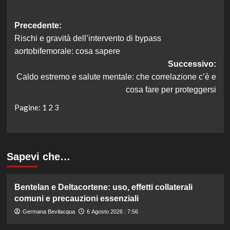
Navigazione
Precedente:
Rischi e gravità dell’intervento di bypass
articolo
aortobifemorale: cosa sapere
Successivo:
Caldo estremo e salute mentale: che correlazione c’è e
cosa fare per proteggersi
Pagine:
1
2
3
Sapevi che…
Bentelan e Deltacortene: uso, effetti collaterali
comuni e precauzioni essenziali
Germana Bevilacqua
6 Agosto 2026 : 7:56