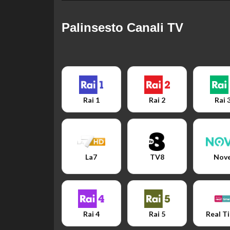
Palinsesto Canali TV
Rai 1
Rai 2
Rai 
La7
TV8
Nov
Rai 4
Rai 5
Real T