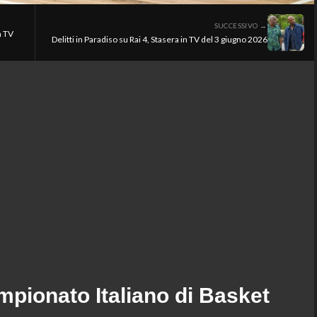
SUCCESSIVO →
n TV
Delitti in Paradiso su Rai 4, Stasera in TV del 3 giugno 2026
mpionato Italiano di Basket