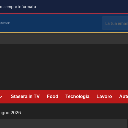
are sempre informato
etwork
Stasera in TV
Food
Tecnologia
Lavoro
Aut
iugno 2026