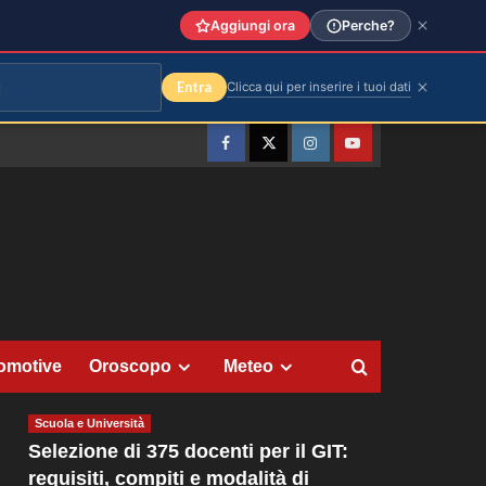
Aggiungi ora
Perche?
Entra
Clicca qui per inserire i tuoi dati
Facebook
Twitter
Instagram
YouTube
omotive
Oroscopo
Meteo
Scuola e Università
Selezione di 375 docenti per il GIT:
requisiti, compiti e modalità di