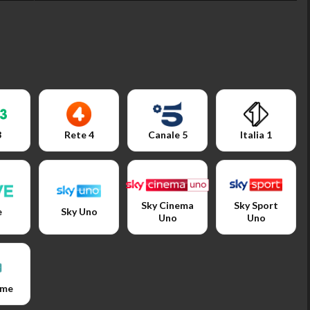
3
Rete 4
Canale 5
Italia 1
Sky Cinema
Sky Sport
e
Sky Uno
Uno
Uno
ime