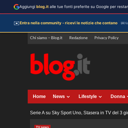
Aggiungi
blog.it
alle tue fonti preferite su Google per rest
✉️
Entra nella community - ricevi le notizie che contano
IA
N
Vai
Chi siamo – Blog.it
Redazione
Privacy Policy
al
contenuto
Home
News
Lifestyle
Donna
Serie A su Sky Sport Uno, Stasera in TV del 3 g
TV news