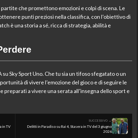
a partite che promettono emozioni e colpi di scena. Le
tenere punti preziosi nella classifica, con l’obiettivo di
ch è una storia a sé, ricca di strategia, abilità e
Perdere
su Sky Sport Uno. Che tu sia un tifoso sfegatato o un
portunità di vivere l’emozione del gioco e di seguire le
ti e preparati a vivere una serata all’insegna dello sport e
SUCCESSIVO →
 in TV
Delitti in Paradiso su Rai 4, Stasera in TV del 3 giugno
2026