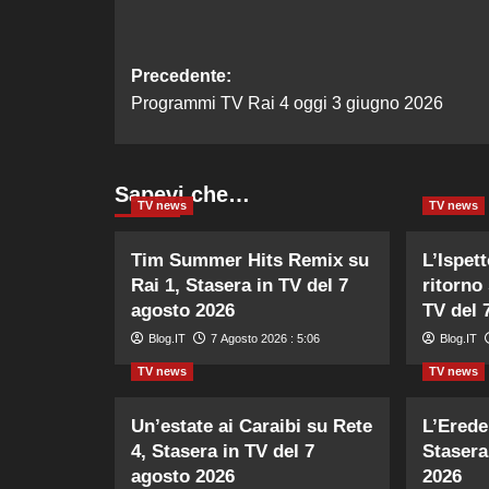
Navigazione
Precedente:
Programmi TV Rai 4 oggi 3 giugno 2026
articolo
Sapevi che…
TV news
TV news
Tim Summer Hits Remix su
L’Ispett
Rai 1, Stasera in TV del 7
ritorno 
agosto 2026
TV del 
Blog.IT
7 Agosto 2026 : 5:06
Blog.IT
TV news
TV news
Un’estate ai Caraibi su Rete
L’Erede
4, Stasera in TV del 7
Stasera
agosto 2026
2026