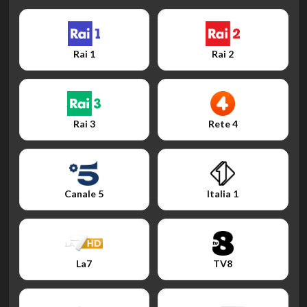
Rai 1
Rai 2
Rai 3
Rete 4
Canale 5
Italia 1
La7
TV8