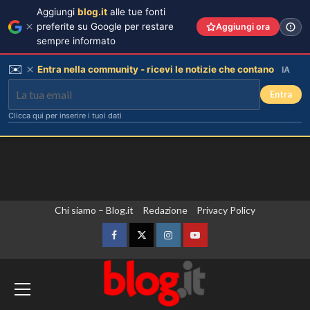
Aggiungi
blog.it
alle tue fonti
preferite su Google per restare
Aggiungi ora
sempre informato
✉️
Entra nella community - ricevi le notizie che contano
IA
Entra
Clicca qui per inserire i tuoi dati
Vai
Chi siamo – Blog.it
Redazione
Privacy Policy
al
contenuto
Facebook
Twitter
Instagram
YouTube