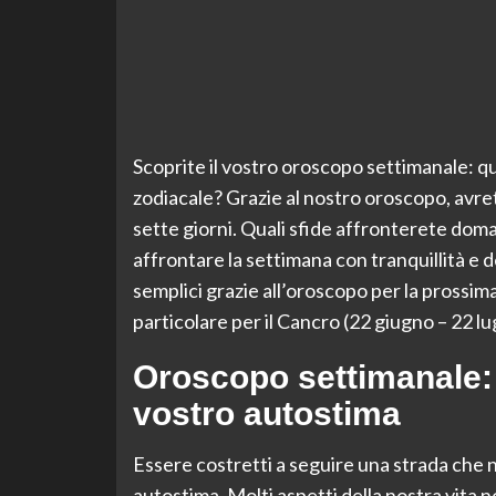
Scoprite il vostro oroscopo settimanale: qu
zodiacale? Grazie al nostro oroscopo, avret
sette giorni. Quali sfide affronterete dom
affrontare la settimana con tranquillità e 
semplici grazie all’oroscopo per la prossim
particolare per il Cancro (22 giugno – 22 lug
Oroscopo settimanale: c
vostro autostima
Essere costretti a seguire una strada che 
autostima. Molti aspetti della nostra vita