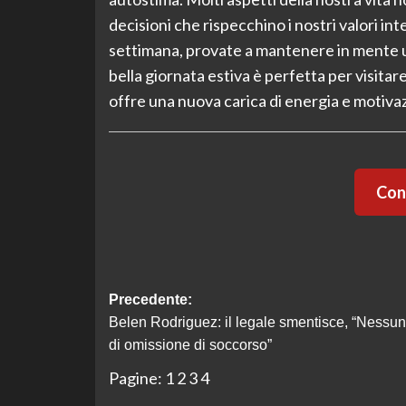
decisioni che rispecchino i nostri valori int
settimana, provate a mantenere in mente un 
bella giornata estiva è perfetta per visitar
offre una nuova carica di energia e motiva
Cont
Navigazione
Precedente:
Belen Rodriguez: il legale smentisce, “Nessun
articolo
di omissione di soccorso”
Pagine:
1
2
3
4