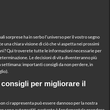
ali sorprese ha in serbo l’universo per il vostro segno
e una chiara visione di ciò che vi aspetta nei prossimi
ani? Qui troverete tutte le informazioni necessarie per
determinazione. Le decisioni di vita diventeranno più
a settimana: importanti consigli da non perdere, in
lio).
onsigli per migliorare il
non ci rappresenta può essere dannoso per la nostra
 non sono autogestiti, pertanto è fondamentale prendere