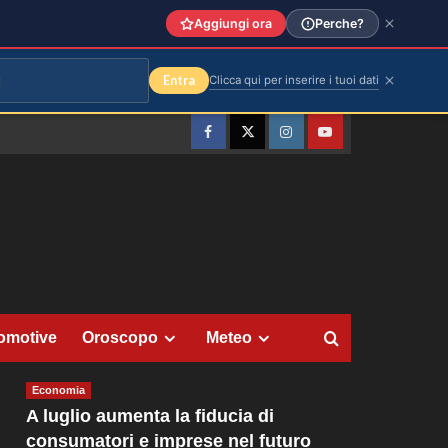
Aggiungi ora
Perche?
Entra
Clicca qui per inserire i tuoi dati
Facebook
Twitter
Instagram
YouTube
omotive
Oroscopo
Meteo
Economia
A luglio aumenta la fiducia di
consumatori e imprese nel futuro