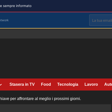
are sempre informato
etwork
Stasera in TV
Food
Tecnologia
Lavoro
Aut
ave per affrontare al meglio i prossimi giorni.