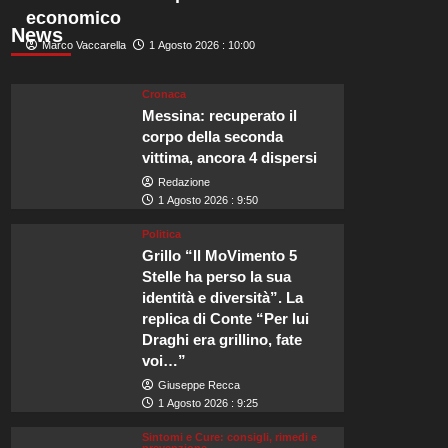
economico
News
Marco Vaccarella
1 Agosto 2026 : 10:00
Cronaca
Messina: recuperato il
corpo della seconda
vittima, ancora 4 dispersi
Redazione
1 Agosto 2026 : 9:50
Politica
Grillo “Il MoVimento 5
Stelle ha perso la sua
identità e diversità”. La
replica di Conte “Per lui
Draghi era grillino, fate
voi…”
Giuseppe Recca
1 Agosto 2026 : 9:25
Sintomi e Cure: consigli, rimedi e