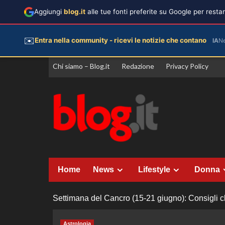
Aggiungi
blog.it
alle tue fonti preferite su Google per rest
✉️
Entra nella community - ricevi le notizie che contano
IA
N
Vai
Chi siamo – Blog.it
Redazione
Privacy Policy
al
contenuto
Home
News
Lifestyle
Donna
Settimana del Cancro (15-21 giugno): Consigli chi
Astrologia