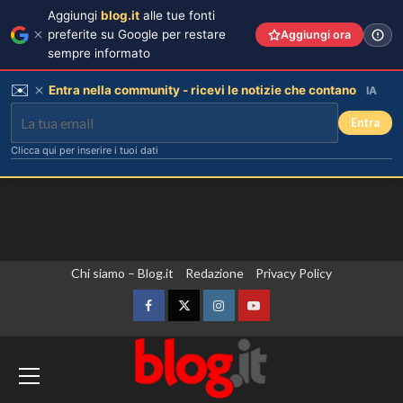
Aggiungi
blog.it
alle tue fonti
preferite su Google per restare
Aggiungi ora
sempre informato
✉️
Entra nella community - ricevi le notizie che contano
IA
Entra
Clicca qui per inserire i tuoi dati
Vai
Chi siamo – Blog.it
Redazione
Privacy Policy
al
contenuto
Facebook
Twitter
Instagram
YouTube