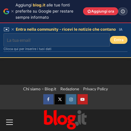
Aggiungi
blog.it
alle tue fonti
preferite su Google per restare
Aggiungi ora
sempre informato
✉️
Entra nella community - ricevi le notizie che contano
IA
Entra
Clicca qui per inserire i tuoi dati
Vai
Chi siamo – Blog.it
Redazione
Privacy Policy
al
contenuto
Facebook
Twitter
Instagram
YouTube