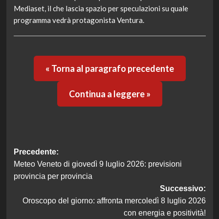
Mediaset, il che lascia spazio per speculazioni su quale
programma vedrà protagonista Ventura.
« Torna al paragrafo precedente
Continua a leggere »
Navigazione
Precedente:
Meteo Veneto di giovedì 9 luglio 2026: previsioni
articolo
provincia per provincia
Successivo:
Oroscopo del giorno: affronta mercoledì 8 luglio 2026
con energia e positività!