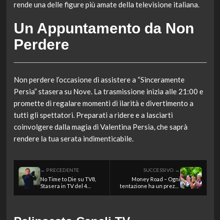
rende una delle figure più amate della televisione italiana.
Un Appuntamento da Non
Perdere
Non perdere l’occasione di assistere a “Sinceramente
Persia” stasera su Nove. La trasmissione inizia alle 21:00 e
promette di regalare momenti di ilarità e divertimento a
tutti gli spettatori. Preparati a ridere e a lasciarti
coinvolgere dalla magia di Valentina Persia, che saprà
rendere la tua serata indimenticabile.
← PRECEDENTE
SUCCESSIVO →
No Time to Die su TV8,
Money Road – Ogni
Stasera in TV del 4
tentazione ha un prezzo
giugno 2026
su Sky Uno, Stasera in TV
del 4 giugno 2026