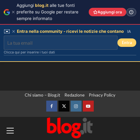
Aggiungi
blog.it
alle tue fonti
preferite su Google per restare
Aggiungi ora
sempre informato
✉️
Entra nella community - ricevi le notizie che contano
IA
Entra
Clicca qui per inserire i tuoi dati
Vai
Chi siamo – Blog.it
Redazione
Privacy Policy
al
contenuto
Facebook
Twitter
Instagram
YouTube