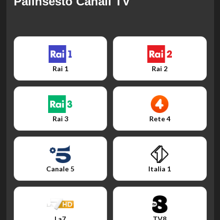
Palinsesto Canali TV
Rai 1
Rai 2
Rai 3
Rete 4
Canale 5
Italia 1
La7
TV8