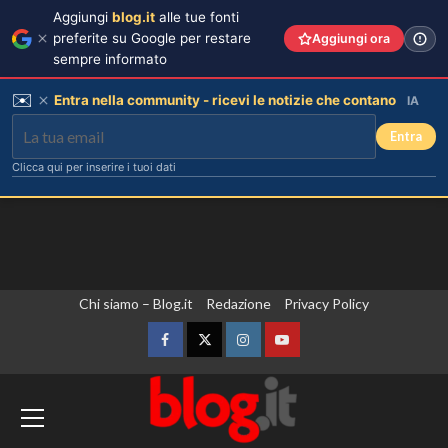
Aggiungi
blog.it
alle tue fonti
preferite su Google per restare
Aggiungi ora
sempre informato
✉️
Entra nella community - ricevi le notizie che contano
IA
Entra
Clicca qui per inserire i tuoi dati
Vai
Chi siamo – Blog.it
Redazione
Privacy Policy
al
contenuto
Facebook
Twitter
Instagram
YouTube