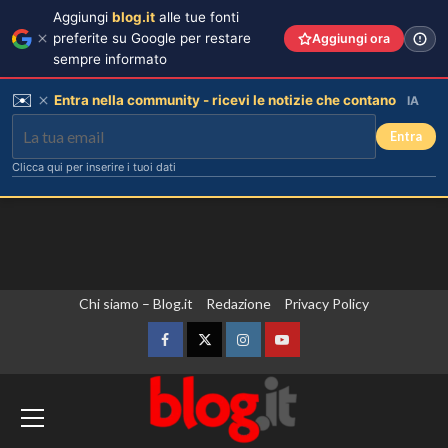
Aggiungi
blog.it
alle tue fonti
preferite su Google per restare
Aggiungi ora
sempre informato
✉️
Entra nella community - ricevi le notizie che contano
IA
Entra
Clicca qui per inserire i tuoi dati
Vai
Chi siamo – Blog.it
Redazione
Privacy Policy
al
contenuto
Facebook
Twitter
Instagram
YouTube