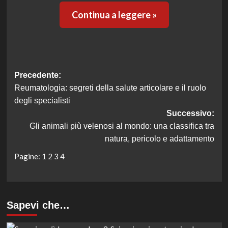
Continua a leggere »
Navigazione
Precedente:
Reumatologia: segreti della salute articolare e il ruolo
articolo
degli specialisti
Successivo:
Gli animali più velenosi al mondo: una classifica tra
natura, pericolo e adattamento
Pagine:
1
2
3
4
Sapevi che…