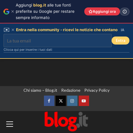
Aggiungi
blog.it
alle tue fonti
preferite su Google per restare
Aggiungi ora
sempre informato
✉️
Entra nella community - ricevi le notizie che contano
IA
Entra
Clicca qui per inserire i tuoi dati
Vai
Chi siamo – Blog.it
Redazione
Privacy Policy
al
contenuto
Facebook
Twitter
Instagram
YouTube