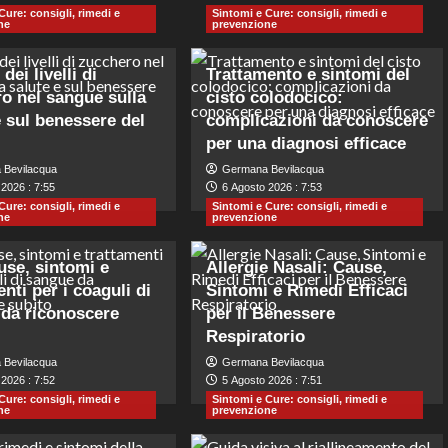
Cure: consigli, rimedi e
Sintomi e Cure: consigli, rimedi e
ne
prevenzione
dei livelli di
Trattamento e sintomi del
o nel sangue sulla
cisto colodocico:
e sul benessere del
complicazioni da conoscere
per una diagnosi efficace
 Bevilacqua
Germana Bevilacqua
2026 : 7:55
6 Agosto 2026 : 7:53
Cure: consigli, rimedi e
Sintomi e Cure: consigli, rimedi e
ne
prevenzione
ause, sintomi e
Allergie Nasali: Cause,
nti per i coaguli di
Sintomi e Rimedi Efficaci
da riconoscere
per il Benessere
Respiratorio
 Bevilacqua
Germana Bevilacqua
2026 : 7:52
5 Agosto 2026 : 7:51
Cure: consigli, rimedi e
Sintomi e Cure: consigli, rimedi e
ne
prevenzione