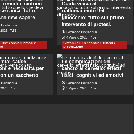
, rimedi e sintomi
Guida visiva al
oce rauca: tutto
riallineamento del
che devi sapere
ginocchio: tutto sul primo
intervento di protesi.
 Bevilacqua
2026 : 7:55
Germana Bevilacqua
4 Agosto 2026 : 7:52
Cure: consigli, rimedi e
Sintomi e Cure: consigli, rimedi e
ne
prevenzione
mia: cause,
Le complicazioni del
oni e necessità per
cancro al cervello: effetti
con un sacchetto
fisici, cognitivi ed emotivi
 Bevilacqua
Germana Bevilacqua
2026 : 7:55
3 Agosto 2026 : 7:52