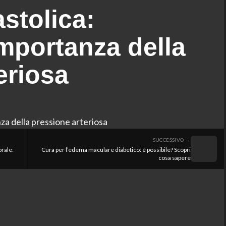
astolica:
mportanza della
eriosa
SUCCESSIVO →
orale:
Cura per l’edema maculare diabetico: è possibile? Scopri
cosa sapere