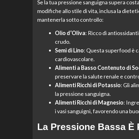
Se la tua pressione sanguigna supera cos
modifiche allo stile di vita, inclusa la diet
mantenerla sotto controllo:
Olio d’Oliva
: Ricco di antiossidanti
crudo.
Semi di Lino
: Questa superfood è car
cardiovascolare.
Alimenti a Basso Contenuto di So
preservare la salute renale e contro
Alimenti Ricchi di Potassio
: Gli a
la pressione sanguigna.
Alimenti Ricchi di Magnesio
: Ingr
i vasi sanguigni, favorendo una buo
La Pressione Bassa È 