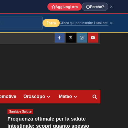
Aggiungi ora
Perche?
Entra
Clicca qui per inserire i tuoi dati
Facebook
Twitter
Instagram
YouTube
omotive
Oroscopo
Meteo
Sanità e Salute
Frequenza ottimale per la salute
intestinale: scopri quanto spesso