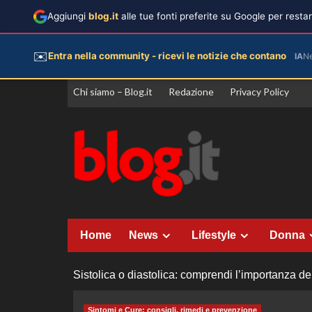
Aggiungi
blog.it
alle tue fonti preferite su Google per rest
✉️
Entra nella community - ricevi le notizie che contano
IA
N
Vai
Chi siamo – Blog.it
Redazione
Privacy Policy
al
contenuto
Home
News
Lifestyle
Donna
Sistolica o diastolica: comprendi l’importanza de
Sintomi e Cure: consigli, rimedi e prevenzione