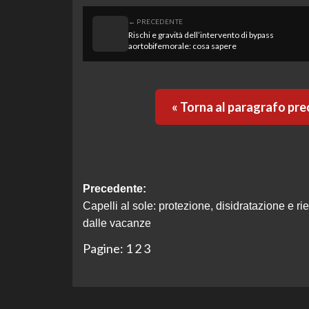
← PRECEDENTE
Rischi e gravità dell’intervento di bypass
aortobifemorale: cosa sapere
« Torna al paragrafo pr
Navigazione
Precedente:
Capelli al sole: protezione, disidratazione e rie
articolo
dalle vacanze
Pagine:
1
2
3