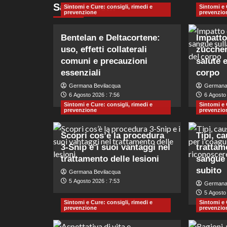
Sapevi che…
Sintomi e Cure: consigli, rimedi e
Sintomi e 
prevenzione
prevenzio
Bentelan e Deltacortene:
Impatto 
uso, effetti collaterali
zuccher
comuni e precauzioni
salute 
essenziali
corpo
Germana Bevilacqua
Germana
6 Agosto 2026 : 7:56
6 Agosto 
Sintomi e Cure: consigli, rimedi e
Sintomi e 
prevenzione
prevenzio
Scopri cos’è la procedura
Tipi, c
3-Snip e i suoi vantaggi nel
trattame
trattamento delle lesioni
sangue 
subito
Germana Bevilacqua
5 Agosto 2026 : 7:53
Germana
5 Agosto 
Sintomi e Cure: consigli, rimedi e
Sintomi e 
prevenzione
prevenzio