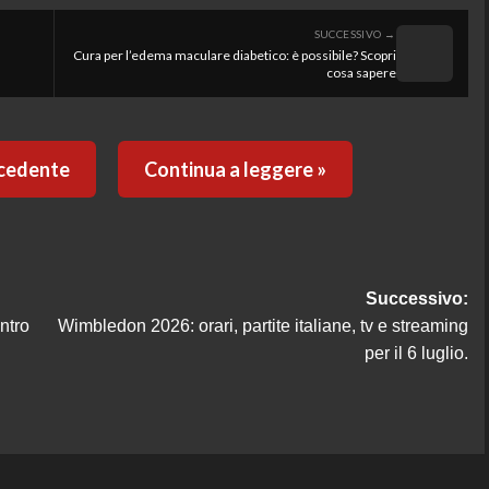
SUCCESSIVO →
Cura per l’edema maculare diabetico: è possibile? Scopri
cosa sapere
ecedente
Continua a leggere »
Successivo:
ntro
Wimbledon 2026: orari, partite italiane, tv e streaming
per il 6 luglio.