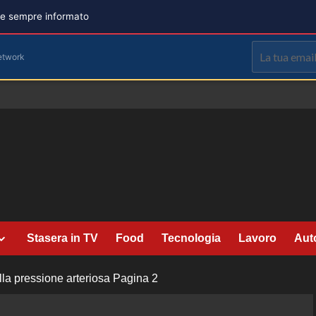
are sempre informato
etwork
Stasera in TV
Food
Tecnologia
Lavoro
Aut
lla pressione arteriosa
Pagina 2