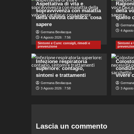
Aspettativa di vita e
Ragioni
sopravvivenza con malattia
della v
della valvola cardiaca: cosa
quello 
sapere
Germana
4 Agosto 
Germana Bevilacqua
4 Agosto 2026 : 7:56
Sintomi e Cure: consigli, rimedi e
Sintomi e 
prevenzione
prevenzio
Infezione respiratoria
Colosto
superiore: contagio,
condizi
sintomi e trattamenti
vivere 
Germana Bevilacqua
Germana
3 Agosto 2026 : 7:58
3 Agosto 
Lascia un commento