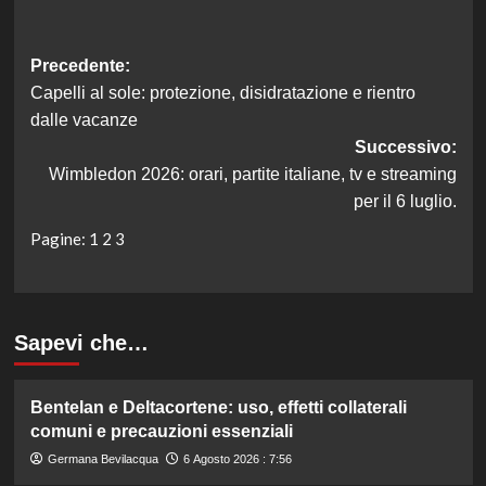
Navigazione
Precedente:
Capelli al sole: protezione, disidratazione e rientro
articolo
dalle vacanze
Successivo:
Wimbledon 2026: orari, partite italiane, tv e streaming
per il 6 luglio.
Pagine:
1
2
3
Sapevi che…
Bentelan e Deltacortene: uso, effetti collaterali
comuni e precauzioni essenziali
Germana Bevilacqua
6 Agosto 2026 : 7:56