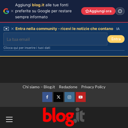
Aggiungi
blog.it
alle tue fonti
preferite su Google per restare
Aggiungi ora
sempre informato
✉️
Entra nella community - ricevi le notizie che contano
IA
Entra
Clicca qui per inserire i tuoi dati
Vai
Chi siamo – Blog.it
Redazione
Privacy Policy
al
contenuto
Facebook
Twitter
Instagram
YouTube