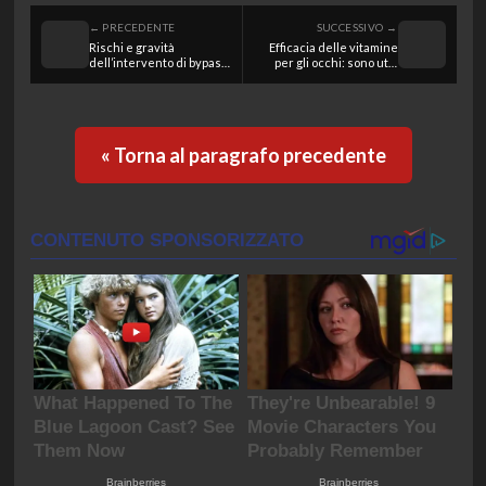
← PRECEDENTE
SUCCESSIVO →
Rischi e gravità
Efficacia delle vitamine
dell’intervento di bypass
per gli occhi: sono utili
aortobifemorale: cosa
per la salute visiva?
sapere
« Torna al paragrafo precedente