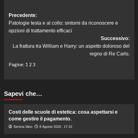
Navigazione
Precedente:
Patologie testa e al collo: sintomi da riconoscere e
articolo
opzioni di trattamento efficaci
Successivo:
La frattura tra William e Harry: un aspetto doloroso del
regno di Re Carlo.
Pagine:
1
2
3
Sapevi che…
Costi delle scuole di estetica: cosa aspettarsi e
come gestire il pagamento.
Serena Siino
8 Agosto 2026 : 17:10