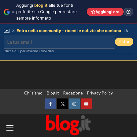
Aggiungi
blog.it
alle tue fonti
preferite su Google per restare
Aggiungi ora
sempre informato
✉️
Entra nella community - ricevi le notizie che contano
IA
Entra
Clicca qui per inserire i tuoi dati
Vai
Chi siamo – Blog.it
Redazione
Privacy Policy
al
contenuto
Facebook
Twitter
Instagram
YouTube