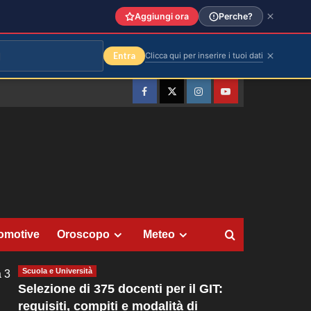
Aggiungi ora
Perche?
Entra
Clicca qui per inserire i tuoi dati
Facebook
Twitter
Instagram
YouTube
omotive
Oroscopo
Meteo
Scuola e Università
 3
Selezione di 375 docenti per il GIT:
requisiti, compiti e modalità di