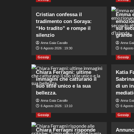
Cristian confessa il
Emma ed
tradimento con Soraya:
emozion
“Ho tradito” e rompe il
sul sec
silenzio
grande 
Anna Gaia Cavallo
Anna Gai
6 Agosto 2026 : 19:30
6 Agosto
Gossip
Gossip
Chiara Ferragni: ultime
Katia F
immagini che catturano il
Sabrina
suo stile unico e la sua
di un i
bellezza.
mediati
Anna Gaia Cavallo
Anna Gai
6 Agosto 2026 : 13:10
6 Agosto 
Gossip
Gossip
Chiara Ferragni risponde
Annunci