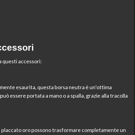
ccessori
a questi accessori:
lmente esaurita, questa borsa neutra è un’ottima
 può essere portata a mano o a spalla, grazie alla tracolla
d
one placcato oro possono trasformare completamente un