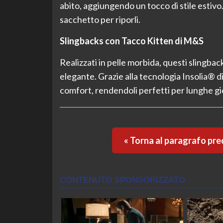
abito, aggiungendo un tocco di stile estivo
sacchetto per riporli.
Slingbacks con Tacco Kitten di M&S
Realizzati in pelle morbida, questi slingbac
elegante. Grazie alla tecnologia Insolia® di
comfort, rendendoli perfetti per lunghe gi
« Torna al paragrafo pr