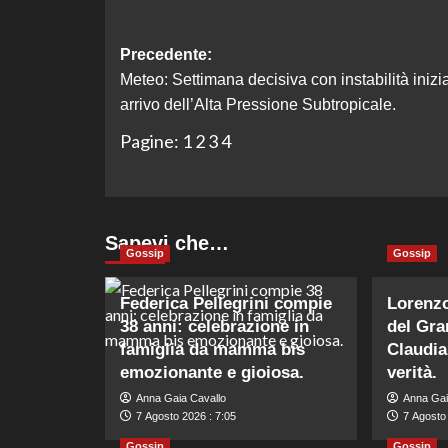
Navigazione
Precedente:
Meteo: Settimana decisiva con instabilità inizi
articolo
arrivo dell’Alta Pressione Subtropicale.
Pagine:
1
2
3
4
Sapevi che…
Gossip
Gossip
Federica Pellegrini compie
Lorenzo
38 anni: celebrazione in
del Gra
famiglia da mamma bis
Claudia
emozionante e gioiosa.
verità.
Anna Gaia Cavallo
Anna Gai
7 Agosto 2026 : 7:05
7 Agosto 
Gossip
Gossip