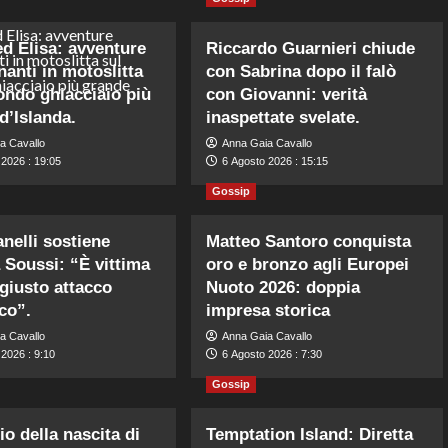
 Elisa: avventure
Riccardo Guarnieri chiude
anti in motoslitta
con Sabrina dopo il falò
ondo ghiacciaio più
con Giovanni: verità
d’Islanda.
inaspettate svelate.
a Cavallo
Anna Gaia Cavallo
 2026 : 19:05
6 Agosto 2026 : 15:15
Gossip
anelli sostiene
Matteo Santoro conquista
 Soussi: “È vittima
oro e bronzo agli Europei
ngiusto attacco
Nuoto 2026: doppia
co”.
impresa storica
a Cavallo
Anna Gaia Cavallo
2026 : 9:10
6 Agosto 2026 : 7:30
Gossip
o della nascita di
Temptation Island: Diretta