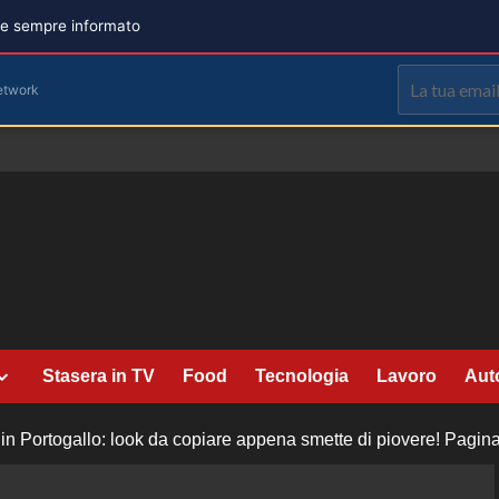
are sempre informato
etwork
Stasera in TV
Food
Tecnologia
Lavoro
Aut
 in Portogallo: look da copiare appena smette di piovere!
Pagina