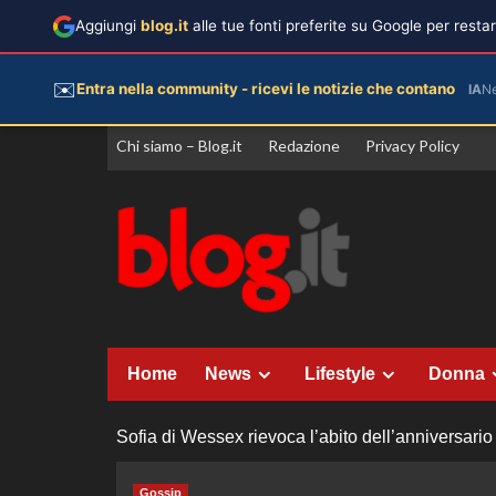
Aggiungi
blog.it
alle tue fonti preferite su Google per rest
✉️
Entra nella community - ricevi le notizie che contano
IA
N
Vai
Chi siamo – Blog.it
Redazione
Privacy Policy
al
contenuto
Home
News
Lifestyle
Donna
Sofia di Wessex rievoca l’abito dell’anniversario
Gossip