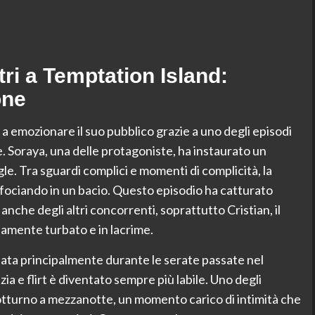
itri a Temptation Island:
one
 a emozionare il suo pubblico grazie a uno degli episodi
e. Soraya, una delle protagoniste, ha instaurato un
le. Tra sguardi complici e momenti di complicità, la
si sfociando in un bacio. Questo episodio ha catturato
anche degli altri concorrenti, soprattutto Cristian, il
amente turbato e in lacrime.
ppata principalmente durante le serate passate nel
izia e flirt è diventato sempre più labile. Uno degli
notturno a mezzanotte, un momento carico di intimità che