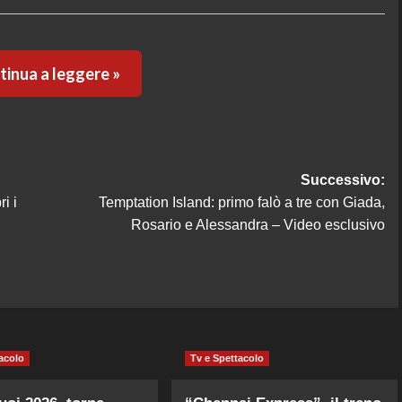
inua a leggere »
Successivo:
i i
Temptation Island: primo falò a tre con Giada,
Rosario e Alessandra – Video esclusivo
acolo
Tv e Spettacolo