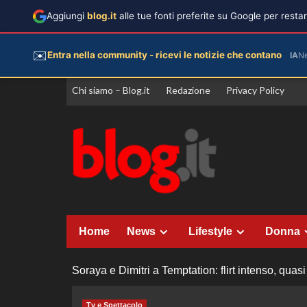
Aggiungi
blog.it
alle tue fonti preferite su Google per rest
✉️
Entra nella community - ricevi le notizie che contano
IA
N
Vai
Chi siamo – Blog.it
Redazione
Privacy Policy
al
contenuto
Home
News
Lifestyle
Donna
Soraya e Dimitri a Temptation: flirt intenso, quas
Tv e Spettacolo