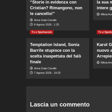
“Storie in evidenza con
la sua 
Cristian? Rimangono, non
intere 
le cancello!”
Milvia Av
Anna Gaia Cavallo
8 Agosto 2026 : 1:25
Tv e Spettacolo
Tv e Spett
Temptation Island, Sonia
Karol G
Barrile stupisce con la
nuovo 
scelta inaspettata del falò
Arrepie
finale
Milvia Av
Anna Gaia Cavallo
7 Agosto 2026 : 19:25
Lascia un commento