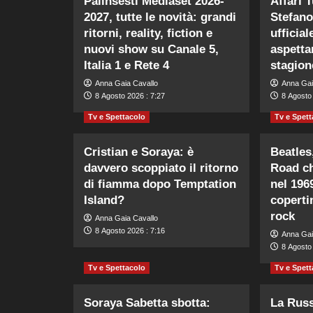
Palinsesti Mediaset 2026-
Affari 
2027, tutte le novità: grandi
Stefano
ritorni, reality, fiction e
ufficial
nuovi show su Canale 5,
aspetta
Italia 1 e Rete 4
stagion
Anna Gaia Cavallo
Anna Gai
8 Agosto 2026 : 7:27
8 Agosto 
Tv e Spettacolo
Tv e Spett
Cristian e Soraya: è
Beatles
davvero scoppiato il ritorno
Road ch
di fiamma dopo Temptation
nel 196
Island?
coperti
rock
Anna Gaia Cavallo
8 Agosto 2026 : 7:16
Anna Gai
8 Agosto 
Tv e Spettacolo
Tv e Spett
Soraya Sabetta sbotta:
La Russ