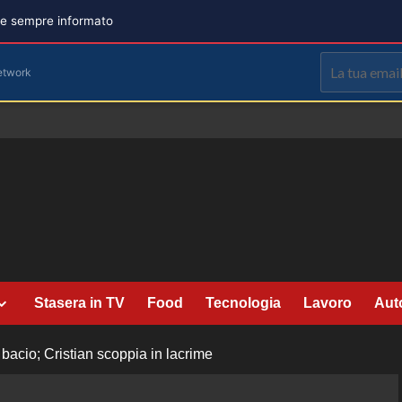
are sempre informato
etwork
Stasera in TV
Food
Tecnologia
Lavoro
Aut
i bacio; Cristian scoppia in lacrime