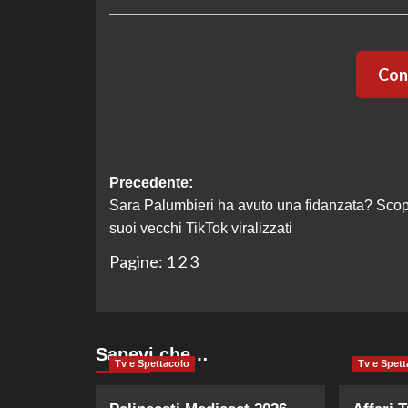
Cont
Navigazione
Precedente:
Sara Palumbieri ha avuto una fidanzata? Scopr
articolo
suoi vecchi TikTok viralizzati
Pagine:
1
2
3
Sapevi che…
Tv e Spettacolo
Tv e Spett