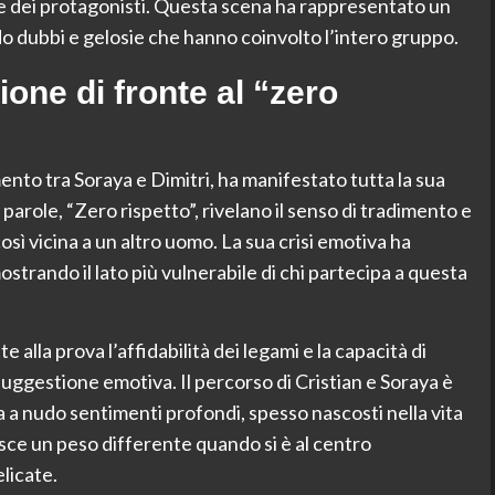
e dei protagonisti. Questa scena ha rappresentato un
ndo dubbi e gelosie che hanno coinvolto l’intero gruppo.
zione di fronte al “zero
ento tra Soraya e Dimitri, ha manifestato tutta la sua
parole, “Zero rispetto”, rivelano il senso di tradimento e
sì vicina a un altro uomo. La sua crisi emotiva ha
trando il lato più vulnerabile di chi partecipa a questa
alla prova l’affidabilità dei legami e la capacità di
suggestione emotiva. Il percorso di Cristian e Soraya è
ta a nudo sentimenti profondi, spesso nascosti nella vita
sce un peso differente quando si è al centro
elicate.