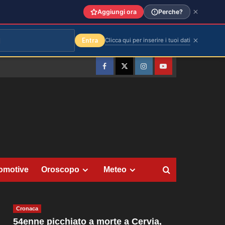
Aggiungi ora
Perche?
Entra
Clicca qui per inserire i tuoi dati
Facebook
Twitter
Instagram
YouTube
omotive
Oroscopo
Meteo
Cronaca
54enne picchiato a morte a Cervia,