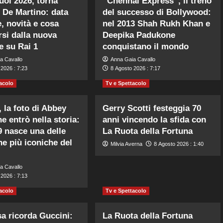
Tuoi 2026, torna
“Chennai Express”, il treno
 De Martino: data
del successo di Bollywood:
e, novità e cosa
nel 2013 Shah Rukh Khan e
rsi dalla nuova
Deepika Padukone
e su Rai 1
conquistano il mondo
a Cavallo
Anna Gaia Cavallo
2026 : 7:23
8 Agosto 2026 : 7:17
acolo
Tv e Spettacolo
, la foto di Abbey
Gerry Scotti festeggia 70
e entrò nella storia:
anni vincendo la sfida con
9 nasce una delle
La Ruota della Fortuna
ne più iconiche del
Milvia Averna
8 Agosto 2026 : 1:40
a Cavallo
2026 : 7:13
acolo
Tv e Spettacolo
a ricorda Guccini:
La Ruota della Fortuna