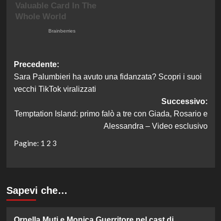
Navigazione
Precedente:
Sara Palumbieri ha avuto una fidanzata? Scopri i suoi
articolo
vecchi TikTok viralizzati
Successivo:
Temptation Island: primo falò a tre con Giada, Rosario e
Alessandra – Video esclusivo
Pagine:
1
2
3
Sapevi che…
Ornella Muti e Monica Guerritore nel cast di