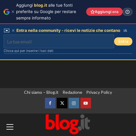
Aggiungi
blog.it
alle tue fonti
preferite su Google per restare
Aggiungi ora
sempre informato
✉️
Entra nella community - ricevi le notizie che contano
IA
Entra
Clicca qui per inserire i tuoi dati
Vai
Chi siamo – Blog.it
Redazione
Privacy Policy
al
contenuto
Facebook
Twitter
Instagram
YouTube