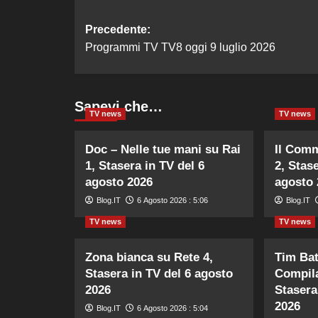
Navigazione
Precedente:
Programmi TV TV8 oggi 9 luglio 2026
articolo
Sapevi che…
TV news
TV news
Doc – Nelle tue mani su Rai
Il Comm
1, Stasera in TV del 6
2, Stase
agosto 2026
agosto 
Blog.IT
6 Agosto 2026 : 5:06
Blog.IT
TV news
TV news
Zona bianca su Rete 4,
Tim Batt
Stasera in TV del 6 agosto
Compila
2026
Stasera
2026
Blog.IT
6 Agosto 2026 : 5:04