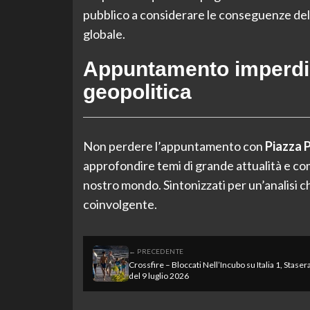
pubblico a considerare le conseguenze delle 
globale.
Appuntamento imperdibi
geopolitica
Non perdere l’appuntamento con
Piazza P
approfondire temi di grande attualità e co
nostro mondo. Sintonizzati per un’analisi 
coinvolgente.
← PRECEDENTE
Crossfire – Bloccati Nell’Incubo su Italia 1, Staser
del 9 luglio 2026