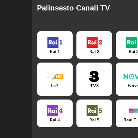
Palinsesto Canali TV
Rai 1
Rai 2
Rai 
La7
TV8
Nov
Rai 4
Rai 5
Real T