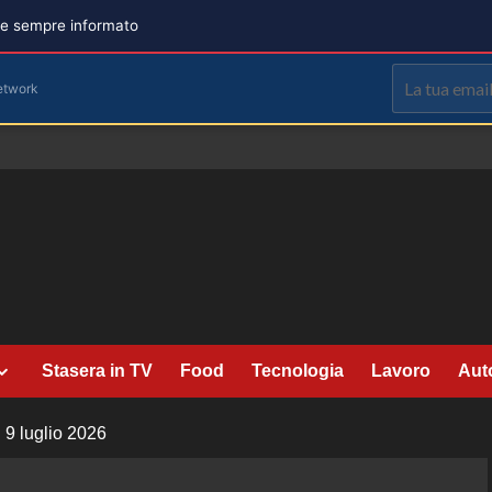
are sempre informato
etwork
Stasera in TV
Food
Tecnologia
Lavoro
Aut
 9 luglio 2026