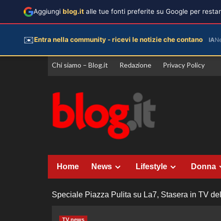
Aggiungi
blog.it
alle tue fonti preferite su Google per rest
✉️
Entra nella community - ricevi le notizie che contano
IA
N
Vai
Chi siamo – Blog.it
Redazione
Privacy Policy
al
contenuto
Home
News
Lifestyle
Donna
Speciale Piazza Pulita su La7, Stasera in TV del
TV news