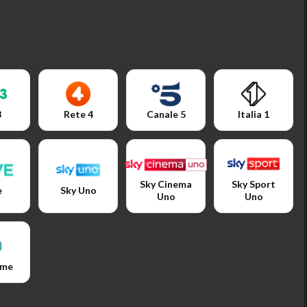
3
Rete 4
Canale 5
Italia 1
Sky Cinema
Sky Sport
e
Sky Uno
Uno
Uno
ime