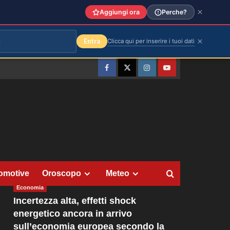
Aggiungi ora
Perche?
Entra
Clicca qui per inserire i tuoi dati
Facebook
Twitter
Instagram
YouTube
omotive
Oroscopo
Meteo
Economia
Incertezza alta, effetti shock
energetico ancora in arrivo
sull’economia europea secondo la