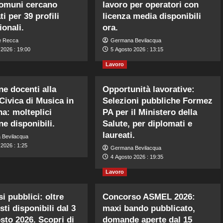
Comuni cercano
lavoro per operatori con
i per 39 profili
licenza media disponibili
ionali.
ora.
e Recca
Germana Bevilacqua
 2026 : 19:00
5 Agosto 2026 : 13:15
Lavoro
ne docenti alla
Opportunità lavorative:
Civica di Musica in
Selezioni pubbliche Formez
a: molteplici
PA per il Ministero della
ne disponibili.
Salute, per diplomati e
laureati.
 Bevilacqua
2026 : 1:25
Germana Bevilacqua
4 Agosto 2026 : 19:35
Lavoro
i pubblici: oltre
Concorso ASMEL 2026:
ti disponibili dal 3
maxi bando pubblicato,
osto 2026. Scopri di
domande aperte dal 15