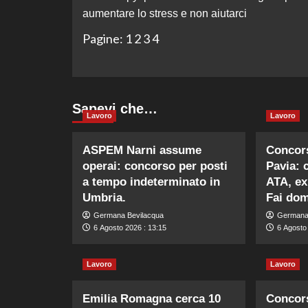
articolo
aumentare lo stress e non aiutarci
Pagine:
1
2
3
4
Sapevi che…
Lavoro
Lavoro
ASPEM Narni assume
Concors
operai: concorso per posti
Pavia: 
a tempo indeterminato in
ATA, ex 
Umbria.
Fai do
Germana Bevilacqua
Germana
6 Agosto 2026 : 13:15
6 Agosto 
Lavoro
Lavoro
Emilia Romagna cerca 10
Concors