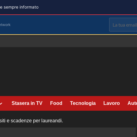
are sempre informato
etwork
Stasera in TV
Food
Tecnologia
Lavoro
Aut
iti e scadenze per laureandi.