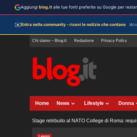
Aggiungi
blog.it
alle tue fonti preferite su Google per rest
✉️
Entra nella community - ricevi le notizie che contano
IA
N
Vai
Chi siamo – Blog.it
Redazione
Privacy Policy
al
contenuto
Home
News
Lifestyle
Donna
Stage retribuito al NATO College di Roma: requis
Lavoro