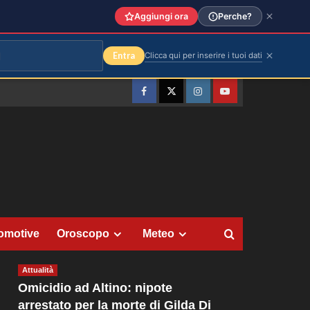
Aggiungi ora
Perche?
Entra
Clicca qui per inserire i tuoi dati
Facebook
Twitter
Instagram
YouTube
omotive
Oroscopo
Meteo
Attualità
Omicidio ad Altino: nipote
arrestato per la morte di Gilda Di