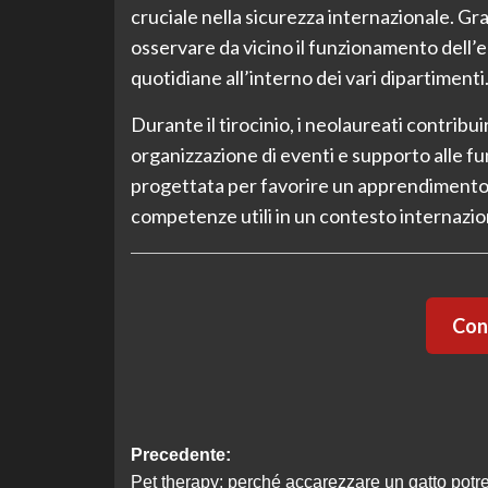
cruciale nella sicurezza internazionale. G
osservare da vicino il funzionamento dell’e
quotidiane all’interno dei vari dipartimenti
Durante il tirocinio, i neolaureati contribui
organizzazione di eventi e supporto alle f
progettata per favorire un apprendimento d
competenze utili in un contesto internazio
Cont
Navigazione
Precedente:
Pet therapy: perché accarezzare un gatto potr