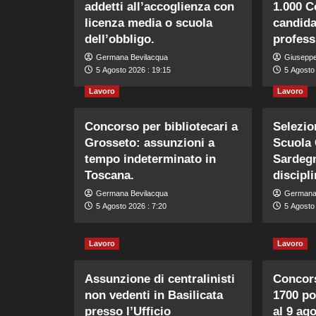
addetti all’accoglienza con
1.000 
licenza media o scuola
candidat
dell’obbligo.
profess
Germana Bevilacqua
Giusepp
5 Agosto 2026 : 19:15
5 Agosto
Lavoro
Lavoro
Concorso per bibliotecari a
Selezio
Grosseto: assunzioni a
Scuola 
tempo indeterminato in
Sardegn
Toscana.
discipli
Germana Bevilacqua
Germana
5 Agosto 2026 : 7:20
5 Agosto 
Lavoro
Lavoro
Assunzione di centralinisti
Concors
non vedenti in Basilicata
1700 pos
presso l’Ufficio
al 9 ag