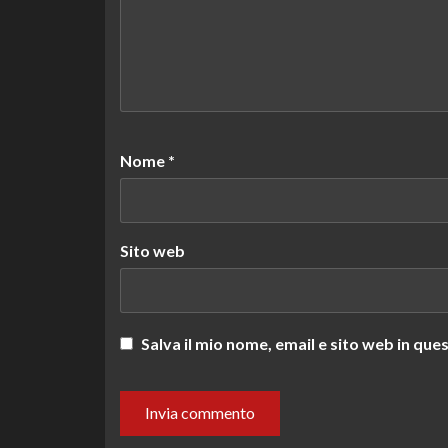
Nome
*
Sito web
Salva il mio nome, email e sito web in q