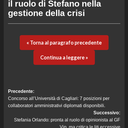
il ruolo di Stefano nella
gestione della crisi
« Torna al paragrafo precedente
Continua a leggere »
Navigazione
Precedente:
Concorso all’Università di Cagliari: 7 posizioni per
articolo
collaboratori amministrativi diplomati disponibili.
Successivo:
Stefania Orlando: pronta al ruolo di opinionista al GF
Vip, ma critica le liti eccessive