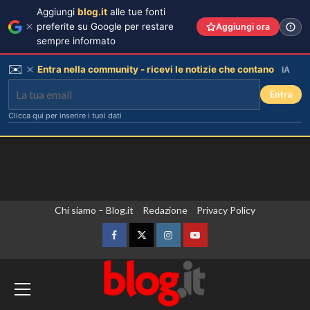
Aggiungi
blog.it
alle tue fonti
preferite su Google per restare
Aggiungi ora
sempre informato
✉️
Entra nella community - ricevi le notizie che contano
IA
Entra
Clicca qui per inserire i tuoi dati
Vai
Chi siamo – Blog.it
Redazione
Privacy Policy
al
contenuto
Facebook
Twitter
Instagram
YouTube