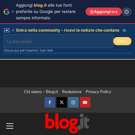
Aggiungi
blog.it
alle tue fonti
preferite su Google per restare
Aggiungi ora
sempre informato
✉️
Entra nella community - ricevi le notizie che contano
IA
Entra
Clicca qui per inserire i tuoi dati
Vai
Chi siamo – Blog.it
Redazione
Privacy Policy
al
contenuto
Facebook
Twitter
Instagram
YouTube