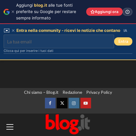
Aggiungi
blog.it
alle tue fonti
preferite su Google per restare
Aggiungi ora
sempre informato
✉️
Entra nella community - ricevi le notizie che contano
IA
Entra
Clicca qui per inserire i tuoi dati
Vai
Chi siamo – Blog.it
Redazione
Privacy Policy
al
contenuto
Facebook
Twitter
Instagram
YouTube