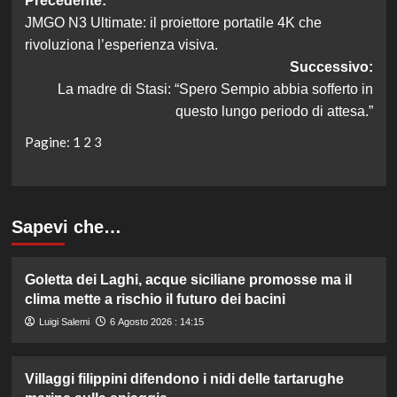
Navigazione
Precedente:
JMGO N3 Ultimate: il proiettore portatile 4K che
articolo
rivoluziona l’esperienza visiva.
Successivo:
La madre di Stasi: “Spero Sempio abbia sofferto in
questo lungo periodo di attesa.”
Pagine:
1
2
3
Sapevi che…
Goletta dei Laghi, acque siciliane promosse ma il
clima mette a rischio il futuro dei bacini
Luigi Salemi
6 Agosto 2026 : 14:15
Villaggi filippini difendono i nidi delle tartarughe