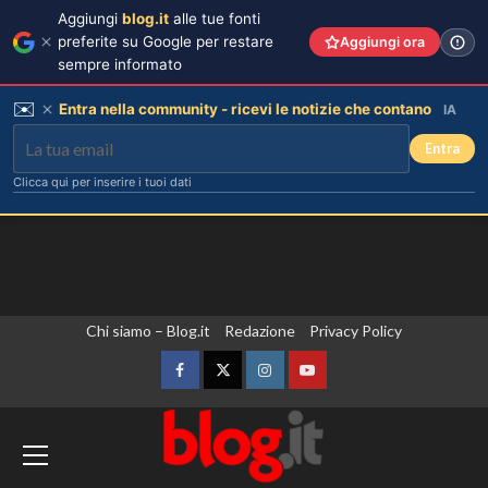
Aggiungi
blog.it
alle tue fonti
preferite su Google per restare
Aggiungi ora
sempre informato
✉️
Entra nella community - ricevi le notizie che contano
IA
Entra
Clicca qui per inserire i tuoi dati
Vai
Chi siamo – Blog.it
Redazione
Privacy Policy
al
contenuto
Facebook
Twitter
Instagram
YouTube