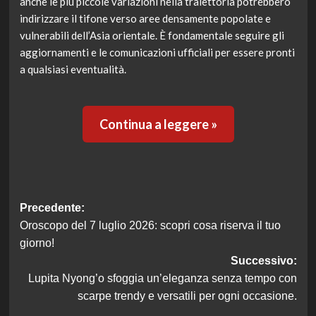
anche le più piccole variazioni nella traiettoria potrebbero
indirizzare il tifone verso aree densamente popolate e
vulnerabili dell’Asia orientale. È fondamentale seguire gli
aggiornamenti e le comunicazioni ufficiali per essere pronti
a qualsiasi eventualità.
Continua a leggere »
Navigazione
Precedente:
Oroscopo del 7 luglio 2026: scopri cosa riserva il tuo
articolo
giorno!
Successivo:
Lupita Nyong’o sfoggia un’eleganza senza tempo con
scarpe trendy e versatili per ogni occasione.