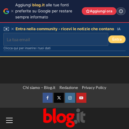
Aggiungi
blog.it
alle tue fonti
preferite su Google per restare
Aggiungi ora
sempre informato
✉️
Entra nella community - ricevi le notizie che contano
IA
Entra
Clicca qui per inserire i tuoi dati
Vai
Chi siamo – Blog.it
Redazione
Privacy Policy
al
contenuto
Facebook
Twitter
Instagram
YouTube