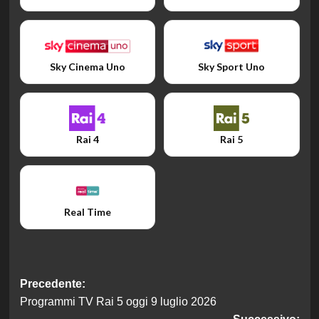
Sky Cinema Uno
Sky Sport Uno
Rai 4
Rai 5
Real Time
Navigazione
Precedente:
Programmi TV Rai 5 oggi 9 luglio 2026
articolo