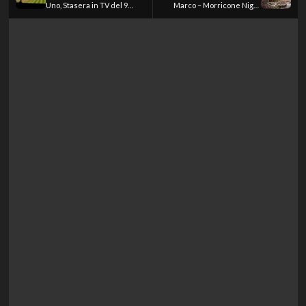
Uno, Stasera in TV del 9
Marco – Morricone Night
luglio 2026
suite veneziana su Rai 5,
Stasera in TV del 9 luglio
2026