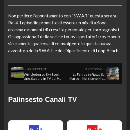
Non perdere l’appuntamento con “S.W.A.T.” questa sera su
Rai 4. L’episodio promette di essere un mix di azione,
dramma e momenti di crescita personale per i protagonisti.
Gli appassionati della serie e i nuovi spettatori troveranno
sicuramente qualcosa di coinvolgente in questa nuova
avventura della S.W.A.T. e del Dipartimento di Long Beach.
← PRECEDENTE
SUCCESSIVO →
Wimbledon su Sky Sport
La Fenice in Piazza San
Uno, Stasera in TV del 9
Marco – Morricone Night
luglio 2026
suite veneziana su Rai 5,
Stasera in TV del 9 luglio
2026
Palinsesto Canali TV