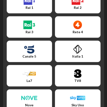
Rai 1
Rai 2
Rai 3
Rete 4
Canale 5
Italia 1
La7
TV8
Nove
Sky Uno