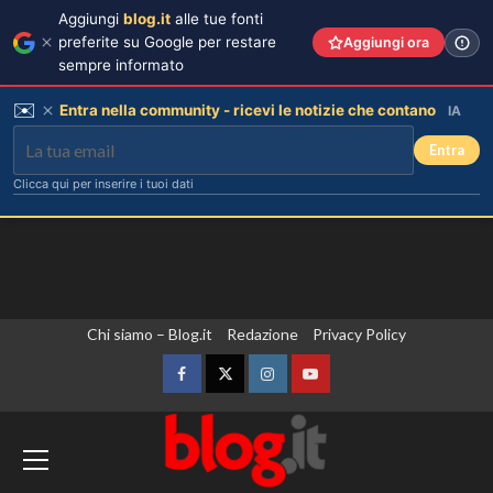
Aggiungi
blog.it
alle tue fonti
preferite su Google per restare
Aggiungi ora
sempre informato
✉️
Entra nella community - ricevi le notizie che contano
IA
Entra
Clicca qui per inserire i tuoi dati
Vai
Chi siamo – Blog.it
Redazione
Privacy Policy
al
contenuto
Facebook
Twitter
Instagram
YouTube