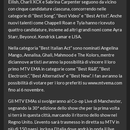
Eilish, Charli XCX e Sabrina Carpenter seguono da vicino
con cinque candidature ciascuna, concorrendo nelle
categorie di “Best Song”, “Best Video” e “Best Artist”. Anche
nuovi talenti come Chappell Roan e Tyla hanno ricevuto
quattro candidature, insieme ad altri grandi nomi come Ayra
Starr, Beyoncé, Kendrick Lamar e LISA.
Nella categoria “Best Italian Act” sono nominati Angelina
Mango, Annalisa, Ghali, Mahmood e The Kolors, mentre
diciannove artisti avranno la possibilità di vincere il loro
primo MTV EMA in categorie come “Best R&B”, “Best
Electronic”, “Best Alternative” e “Best New”. I fan avranno la
possibilità di votare per i loro preferiti su www.mtvema.com
fino al 6 novembre.
Gli MTV EMAs si svolgeranno al Co-op Live di Manchester,
segnando la 30ª edizione dello show che per la prima volta
si terrà in questa città, marcando il ritorno dello show nel
Regno Unito. L’evento sarà trasmesso in diretta su MTV in
più di 150 paesi, inclusa l’Italia dove andrà in onda il live