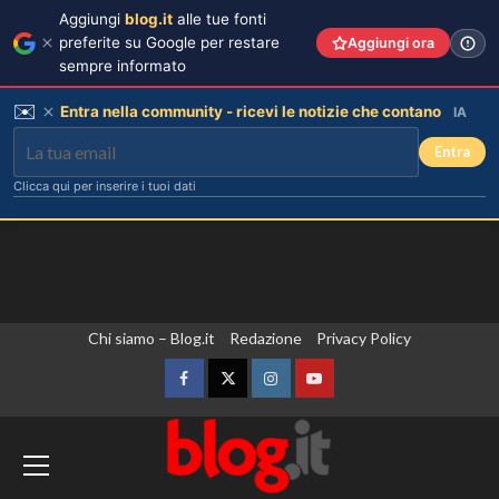
Aggiungi
blog.it
alle tue fonti
preferite su Google per restare
Aggiungi ora
sempre informato
✉️
Entra nella community - ricevi le notizie che contano
IA
Entra
Clicca qui per inserire i tuoi dati
Vai
Chi siamo – Blog.it
Redazione
Privacy Policy
al
contenuto
Facebook
Twitter
Instagram
YouTube