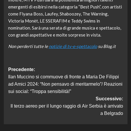
emergenti di esibirsi nella categoria “Best Push”, con artisti
come Flyana Boss, Laufey, Shaboozey, The Warning,
Victoria Monèt, LE SSERAFIM e Teddy Swims in
nomination. Sarà una serata di grande musica e spettacolo,
con grandi aspettative e molte sorprese in vista.
Non perderti tutte le
notizie di tv-e-spettacolo
su Blog.it
Navigazione
Precedente:
Ilan Muccino si commuove di fronte a Maria De Filippi
articolo
ad Amici 2024: “Non pensavo di meritarmelo”/ Reazioni
sui social: “Troppa sensibilità!”
Successivo:
Il terzo aereo per il lungo raggio di Air Serbia è arrivato
a Belgrado