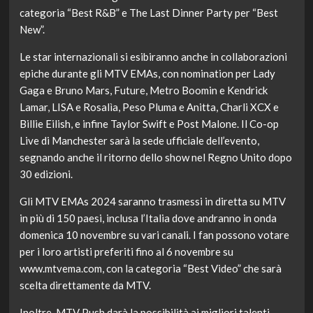
categoria “Best R&B” e The Last Dinner Party per “Best
New”.
Le star internazionali si esibiranno anche in collaborazioni
epiche durante gli MTV EMAs, con nomination per Lady
Gaga e Bruno Mars, Future, Metro Boomin e Kendrick
Lamar, LISA e Rosalìa, Peso Pluma e Anitta, Charli XCX e
Billie Eilish, e infine Taylor Swift e Post Malone. Il Co-op
Live di Manchester sarà la sede ufficiale dell’evento,
segnando anche il ritorno dello show nel Regno Unito dopo
30 edizioni.
Gli MTV EMAs 2024 saranno trasmessi in diretta su MTV
in più di 150 paesi, inclusa l’Italia dove andranno in onda
domenica 10 novembre su vari canali. I fan possono votare
per i loro artisti preferiti fino al 6 novembre su
www.mtvema.com, con la categoria “Best Video” che sarà
scelta direttamente da MTV.
Inoltre, MTV Push darà la possibilità ai migliori talenti