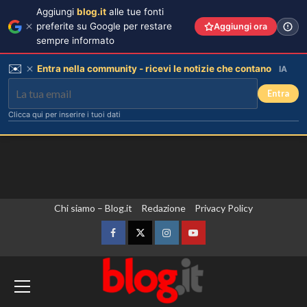
Aggiungi
blog.it
alle tue fonti
preferite su Google per restare
Aggiungi ora
sempre informato
✉️
Entra nella community - ricevi le notizie che contano
IA
Entra
Clicca qui per inserire i tuoi dati
Vai
Chi siamo – Blog.it
Redazione
Privacy Policy
al
contenuto
Facebook
Twitter
Instagram
YouTube