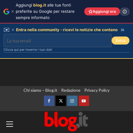
Aggiungi
blog.it
alle tue fonti
preferite su Google per restare
Aggiungi ora
sempre informato
✉️
Entra nella community - ricevi le notizie che contano
IA
Entra
Clicca qui per inserire i tuoi dati
Vai
Chi siamo – Blog.it
Redazione
Privacy Policy
al
contenuto
Facebook
Twitter
Instagram
YouTube