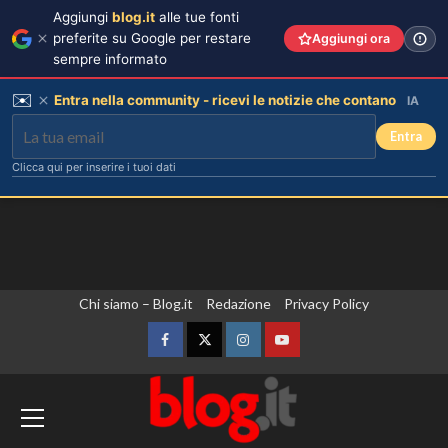
Aggiungi
blog.it
alle tue fonti
preferite su Google per restare
Aggiungi ora
sempre informato
✉️
Entra nella community - ricevi le notizie che contano
IA
Entra
Clicca qui per inserire i tuoi dati
Vai
Chi siamo – Blog.it
Redazione
Privacy Policy
al
contenuto
Facebook
Twitter
Instagram
YouTube