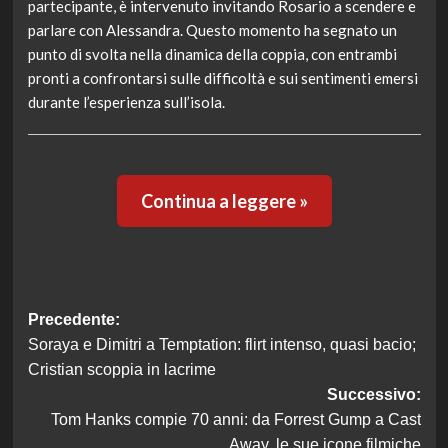
partecipante, è intervenuto invitando Rosario a scendere e
parlare con Alessandra. Questo momento ha segnato un
punto di svolta nella dinamica della coppia, con entrambi
pronti a confrontarsi sulle difficoltà e sui sentimenti emersi
durante l’esperienza sull’isola.
Continua a leggere »
Navigazione
Precedente:
Soraya e Dimitri a Temptation: flirt intenso, quasi bacio;
articolo
Cristian scoppia in lacrime
Successivo:
Tom Hanks compie 70 anni: da Forrest Gump a Cast
Away, le sue icone filmiche