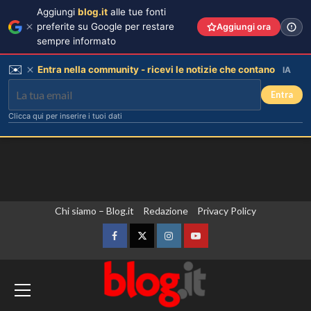
Aggiungi
blog.it
alle tue fonti
preferite su Google per restare
Aggiungi ora
sempre informato
✉️
Entra nella community - ricevi le notizie che contano
IA
Entra
Clicca qui per inserire i tuoi dati
Vai
Chi siamo – Blog.it
Redazione
Privacy Policy
al
contenuto
Facebook
Twitter
Instagram
YouTube