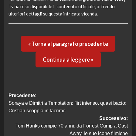
Tv ha reso disponibile il contenuto ufficiale, offrendo
ulteriori dettagli su questa intricata vicenda.
« Torna al paragrafo precedente
Continua a leggere »
Navigazione
Precedente:
Soraya e Dimitri a Temptation: flirt intenso, quasi bacio;
articolo
Cristian scoppia in lacrime
Successivo:
Tom Hanks compie 70 anni: da Forrest Gump a Cast
Away, le sue icone filmiche