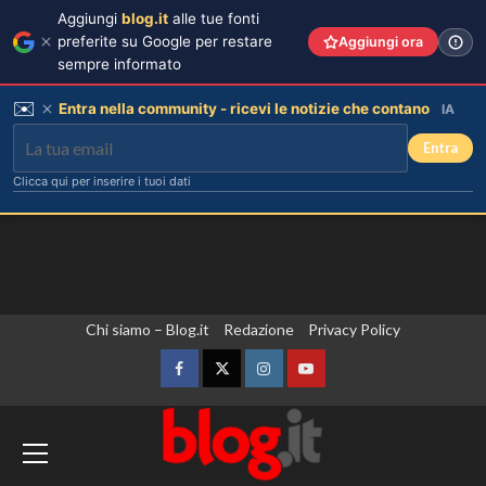
Aggiungi
blog.it
alle tue fonti
preferite su Google per restare
Aggiungi ora
sempre informato
✉️
Entra nella community - ricevi le notizie che contano
IA
Entra
Clicca qui per inserire i tuoi dati
Vai
Chi siamo – Blog.it
Redazione
Privacy Policy
al
contenuto
Facebook
Twitter
Instagram
YouTube