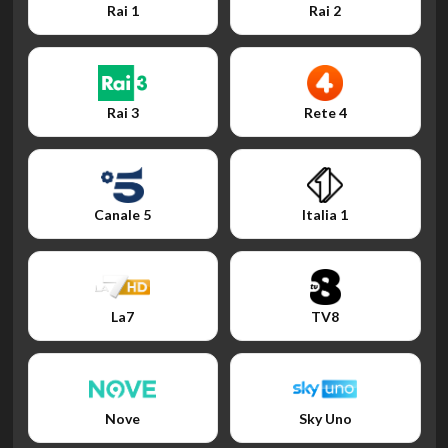
Rai 1
Rai 2
Rai 3
Rete 4
Canale 5
Italia 1
La7
TV8
Nove
Sky Uno