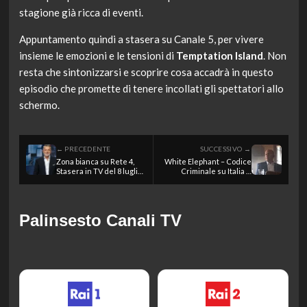
stagione già ricca di eventi.
Appuntamento quindi a stasera su Canale 5, per vivere
insieme le emozioni e le tensioni di
Temptation Island
. Non
resta che sintonizzarsi e scoprire cosa accadrà in questo
episodio che promette di tenere incollati gli spettatori allo
schermo.
← PRECEDENTE
SUCCESSIVO →
Zona bianca su Rete 4,
White Elephant – Codice
Stasera in TV del 8 luglio
Criminale su Italia 1,
2026
Stasera in TV del 8 luglio
2026
Palinsesto Canali TV