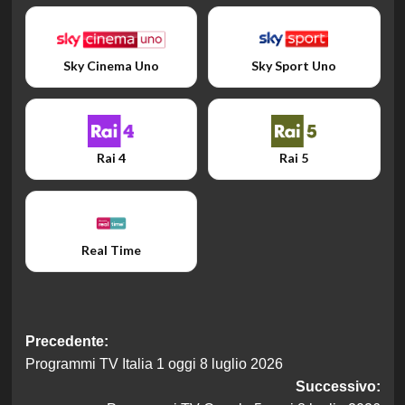
Sky Cinema Uno
Sky Sport Uno
Rai 4
Rai 5
Real Time
Navigazione
Precedente:
Programmi TV Italia 1 oggi 8 luglio 2026
articolo
Successivo: