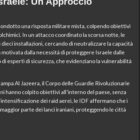
Israele: Un Approccio
ondotto una risposta militare mista, colpendo obiettivi
trolchimici. In un attacco coordinato la scorsa notte, le
 dieci installazioni, cercando di neutralizzare la capacità
a motivata dalla necessità di proteggere Israele dalle
di esperti di sicurezza, che evidenziano la vulnerabilità
tampa Al Jazeera, il Corpo delle Guardie Rivoluzionarie
ani hanno colpito obiettivi all’interno del paese, senza
ntensificazione dei raid aerei, le IDF affermano che i
 maggior parte dei lanci iraniani, proteggendo le città