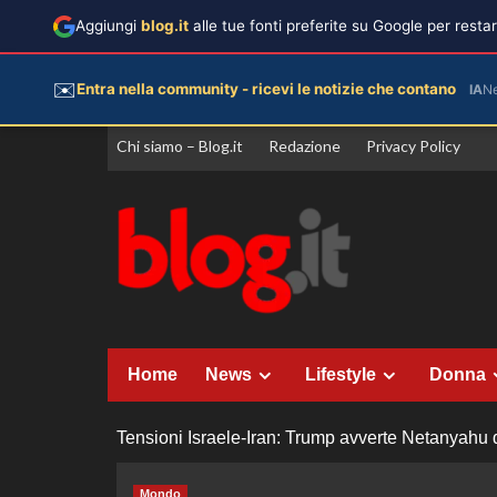
Aggiungi
blog.it
alle tue fonti preferite su Google per rest
✉️
Entra nella community - ricevi le notizie che contano
IA
N
Vai
Chi siamo – Blog.it
Redazione
Privacy Policy
al
contenuto
Home
News
Lifestyle
Donna
Tensioni Israele-Iran: Trump avverte Netanyahu di
Mondo