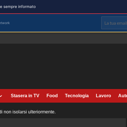
are sempre informato
etwork
Stasera in TV
Food
Tecnologia
Lavoro
Aut
 non isolarsi ulteriormente.