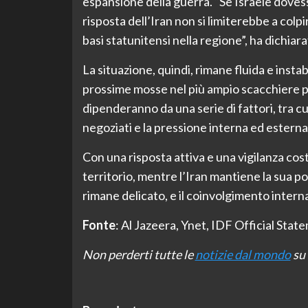
espansione della guerra. “Se Israele dovess
risposta dell’Iran non si limiterebbe a colpi
basi statunitensi nella regione”, ha dichiara
La situazione, quindi, rimane fluida e insta
prossime mosse nel più ampio scacchiere pol
dipenderanno da una serie di fattori, tra cui
negoziati e la pressione interna ed esterna
Con una risposta attiva e una vigilanza cos
territorio, mentre l’Iran mantiene la sua po
rimane delicato, e il coinvolgimento intern
Fonte
: Al Jazeera, Ynet, IDF Official Sta
Non perderti tutte le
notizie dal mondo
su 