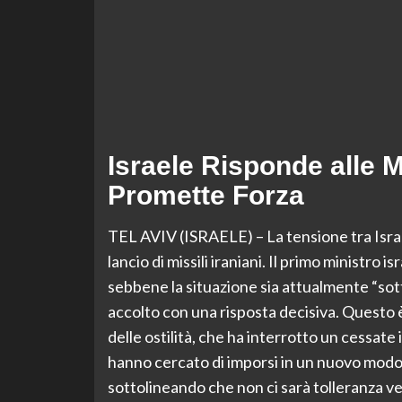
Israele Risponde alle 
Promette Forza
TEL AVIV (ISRAELE) – La tensione tra Israe
lancio di missili iraniani. Il primo ministro
sebbene la situazione sia attualmente “sotto
accolto con una risposta decisiva. Questo è
delle ostilità, che ha interrotto un cessate 
hanno cercato di imporsi in un nuovo modo
sottolineando che non ci sarà tolleranza vers