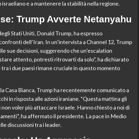
 israeliano e a mantenere la stabilità nella regione.
nse: Trump Avverte Netanyahu
 degli Stati Uniti, Donald Trump, ha espresso
confronti dell’Iran. In un’intervista a Channel 12, Trump
lle sue decisioni, suggerendo che un’escalation
tare attento, potresti ritrovarti da solo”, ha dichiarato
 tra i due paesi rimane cruciale in questo momento
alla Casa Bianca, Trump ha recentemente comunicato a
hi in risposta alle azioni iraniane. “Questa mattina gli
 non voler più attaccare Israele. Hanno chiesto a noi di
amenti”, ha affermato il presidente. La pace in Medio
e discussioni tra i leader.