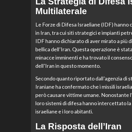
La Strategia di Difesa 
Multilaterale
Le Forze di Difesa Israeliane (IDF) hanno c
in Iran, tra cui siti strategici e impianti pe
IDF hanno dichiarato di aver mirato a più di
bellica dell’Iran. Questa operazione è stat
minacce imminenti e ha trovato il consenso 
dell’Iran in questo momento.
Secondo quanto riportato dall’agenzia di s
Iraniane ha confermato che i missili israeli
però causare vittime umane. Nonostante l’i
loro sistemi di difesa hanno intercettato la
israeliane e i loro abitanti.
La Risposta dell’Iran