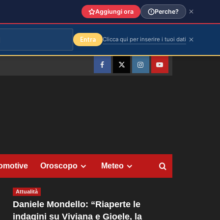
Aggiungi ora
Perche?
Entra
Clicca qui per inserire i tuoi dati
Facebook
Twitter
Instagram
YouTube
omotive
Oroscopo
Meteo
Attualità
Daniele Mondello: “Riaperte le
indagini su Viviana e Gioele, la