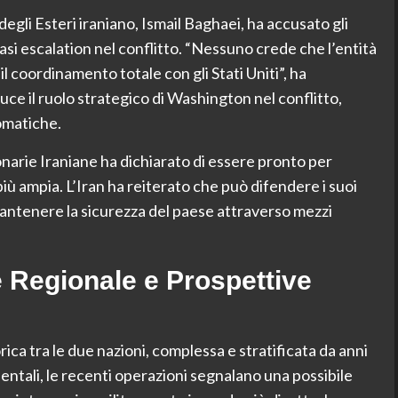
degli Esteri iraniano, Ismail Baghaei, ha accusato gli
siasi escalation nel conflitto. “Nessuno crede che l’entità
l coordinamento totale con gli Stati Uniti”, ha
ce il ruolo strategico di Washington nel conflitto,
omatiche.
ionarie Iraniane ha dichiarato di essere pronto per
più ampia. L’Iran ha reiterato che può difendere i suoi
mantenere la sicurezza del paese attraverso mezzi
e Regionale e Prospettive
rica tra le due nazioni, complessa e stratificata da anni
rientali, le recenti operazioni segnalano una possibile