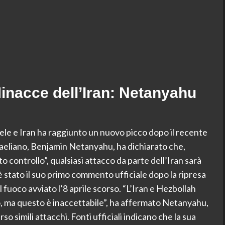
Minacce dell’Iran: Netanyahu
le e Iran ha raggiunto un nuovo picco dopo il recente
 israeliano, Benjamin Netanyahu, ha dichiarato che,
 controllo”, qualsiasi attacco da parte dell’Iran sarà
 stato il suo primo commento ufficiale dopo la ripresa
il fuoco avviato l’8 aprile scorso. “L’Iran e Hezbollah
, ma questo è inaccettabile”, ha affermato Netanyahu,
o simili attacchi. Fonti ufficiali indicano che la sua