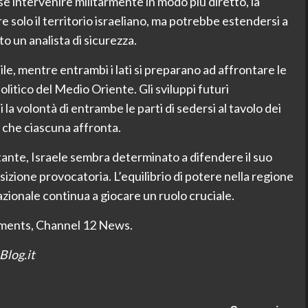
e intervenire militarmente in modo più diretto, la
re solo il territorio israeliano, ma potrebbe estendersi a
to un analista di sicurezza.
bile, mentre entrambi i lati si preparano ad affrontare le
itico del Medio Oriente. Gli sviluppi futuri
 la volontà di entrambe le parti di sedersi al tavolo dei
 che ciascuna affronta.
tante, Israele sembra determinato a difendere il suo
sizione provocatoria. L’equilibrio di potere nella regione
azionale continua a giocare un ruolo cruciale.
tements, Channel 12 News.
Blog.it