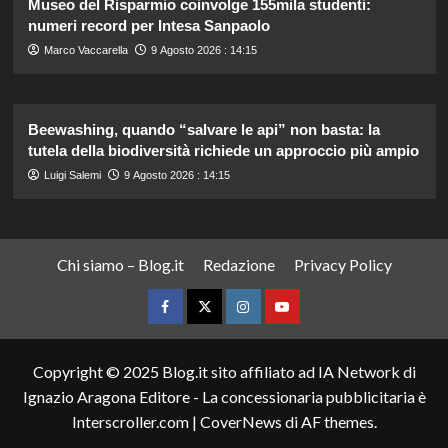
Museo del Risparmio coinvolge 155mila studenti:
numeri record per Intesa Sanpaolo
Marco Vaccarella
9 Agosto 2026 : 14:15
Beewashing, quando “salvare le api” non basta: la
tutela della biodiversità richiede un approccio più ampio
Luigi Salemi
9 Agosto 2026 : 14:15
Chi siamo – Blog.it
Redazione
Privacy Policy
Facebook
Twitter
Instagram
YouTube
Copyright © 2025 Blog.it sito affiliato ad IA Network di
Ignazio Aragona Editore - La concessionaria pubblicitaria è
Interscroller.com
|
CoverNews
di AF themes.