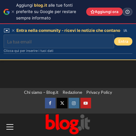
Aggiungi
blog.it
alle tue fonti
preferite su Google per restare
Aggiungi ora
sempre informato
✉️
Entra nella community - ricevi le notizie che contano
IA
Entra
Clicca qui per inserire i tuoi dati
Vai
Chi siamo – Blog.it
Redazione
Privacy Policy
al
contenuto
Facebook
Twitter
Instagram
YouTube