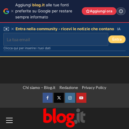
Aggiungi
blog.it
alle tue fonti
preferite su Google per restare
Aggiungi ora
sempre informato
✉️
Entra nella community - ricevi le notizie che contano
IA
Entra
Clicca qui per inserire i tuoi dati
Vai
Chi siamo – Blog.it
Redazione
Privacy Policy
al
contenuto
Facebook
Twitter
Instagram
YouTube