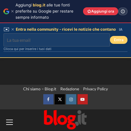
Aggiungi
blog.it
alle tue fonti
preferite su Google per restare
Aggiungi ora
sempre informato
✉️
Entra nella community - ricevi le notizie che contano
IA
Entra
Clicca qui per inserire i tuoi dati
Vai
Chi siamo – Blog.it
Redazione
Privacy Policy
al
contenuto
Facebook
Twitter
Instagram
YouTube