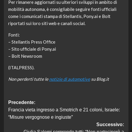
Per rimanere aggiornati su ulteriori sviluppi in ambito di
mobilità autonoma, è consigliabile seguire fonti ufficiali
come i comunicati stampa di Stellantis, Pony.ai e Bolt
riportati sui loro siti web e canali social.
Fonti:
– Stellantis Press Office
– Sito ufficiale di Pony.ai
– Bolt Newsroom
(ITALPRESS).
Non perderti tutte le
notizie di automotive
su Blog.it
Navigazione
Precedente:
Francia vieta ingresso a Smotrich e 21 coloni, Israele:
articolo
“Misure vergognose e ingiuste”
Successivo:
Giulia Salemi sorprende tutti: “Non parteciperò a