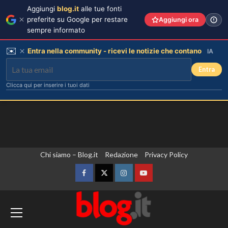
Aggiungi
blog.it
alle tue fonti
preferite su Google per restare
Aggiungi ora
sempre informato
✉️
Entra nella community - ricevi le notizie che contano
IA
Entra
Clicca qui per inserire i tuoi dati
Vai
Chi siamo – Blog.it
Redazione
Privacy Policy
al
contenuto
Facebook
Twitter
Instagram
YouTube