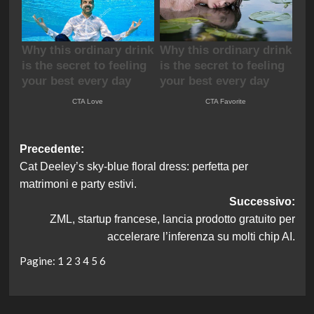
Navigazione
Precedente:
Cat Deeley’s sky-blue floral dress: perfetta per
articolo
matrimoni e party estivi.
Successivo:
ZML, startup francese, lancia prodotto gratuito per
accelerare l’inferenza su molti chip AI.
Pagine:
1
2
3
4
5
6